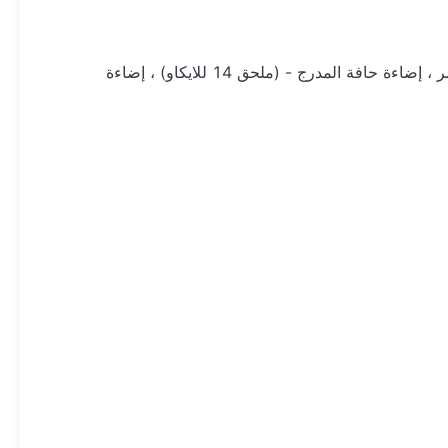
عمليات الطوارئ ، منصات الطائرات العمودية ، منطقة الهبوط والرفع (TLOF) ، النهج النهائي ومنطقة الإقلاع (FATO) ، إضاءة الممر ، إضاءة حافة المدرج - (ملحق 14 للايكاو) ، إضاءة