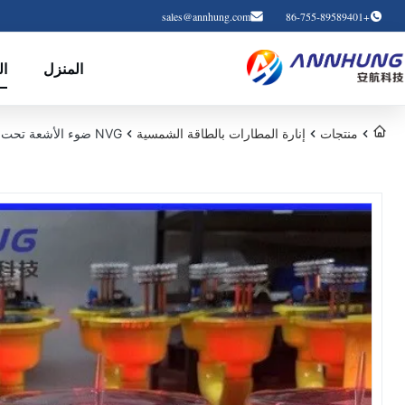
sales@annhung.com
+86-755-89589401
المنزل
ال
منتجات
إنارة المطارات بالطاقة الشمسية
NVG ضوء الأشعة تحت الحمراء متوافق مع انخفاض استهلاك الطاقة لمطار المطار