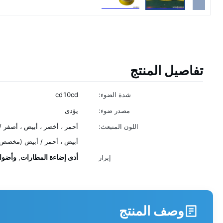
تفاصيل المنتج
شدة الضوء:
cd10cd
مصدر ضوء:
يؤدى
اللون المنبعث:
أحمر ، أخضر ، أبيض ، أصفر /
أبيض ، أحمر / أبيض (مخصص
أدى إضاءة المطارات
وأضوا
إبراز
,
وصف المنتج