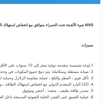
NVG ضوء الأشعة تحت الحمراء متوافق مع انخفاض استهلاك الطاقة لمطار المطار
مميزات
1.لوحة شمسية متقدمة دولية تصل إلى 10 سنوات على الأقل من عمر الخدمة.
2. صيانة مستقلة ومتكاملة: يتم دمج جميع المكونات في وحدة مدمجة قائمة بذاتها.
3. تآكل قوي ، المطر والثلج ، حماية مقاومة الزلازل وحماية للأشعة فوق البنفسجية.
4. LED البارد المتقدم الدولي مع انخفاض استهلاك الطاقة ، وسطوع عالي وعمر خدمة لمصدر الضوء يصل إلى 100000hours.
5. مصدر طاقة نظيف ، متجدد ، أخضر وموثوق.
6. عملية الغسق حتى الفجر: الخلية الضوئية المدمجة داخل الضوء يمكن أن تسمح بالضوء في الليل وتغلق خلال النهار تلقائيًا.