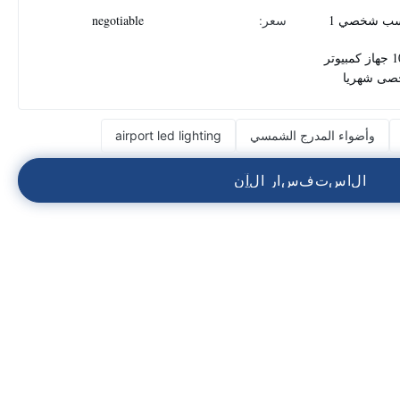
ب شخصي 1
سعر:
negotiable
1000 جهاز كمبيوتر
ى شهريا
وأضواء المدرج الشمسي
airport led lighting
ا
ل
ا
س
ت
ف
س
ا
ر
ا
ل
آ
ن