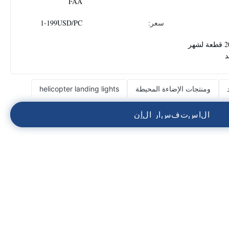
FAA
سعر:
1-199USD/PC
2000 قطعة لشهر
د
ومنتجات الإضاءة المحيطة
helicopter landing lights
ا
ل
ا
س
ت
ف
س
ا
ر
ا
ل
آ
ن