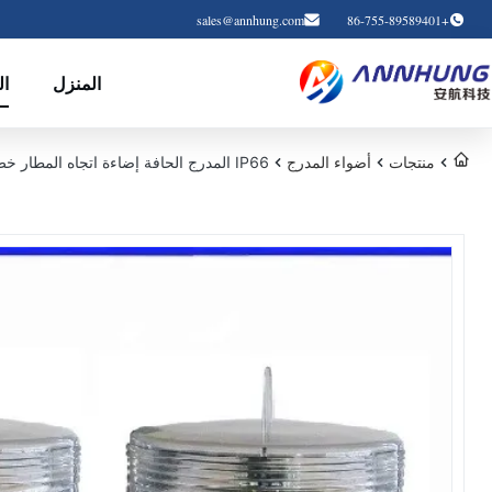
sales@annhung.com
+86-755-89589401
المنزل
ال
منتجات
أضواء المدرج
IP66 المدرج الحافة إضاءة اتجاه المطار خط مستقيم وميض مصباح LED