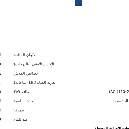
الألوان المتاحة:
أ
الإخراج الأفقي (بالدرجات):
0
خصائص الفلاش:
وم
تجربة الحياة LED (ساعات):
000
الطاقة (W):
0
البنفسجية
مادة أساسية:
أ
يتمركز:
ا
ضد للماء:
6
جات الإضاءة المحيطة