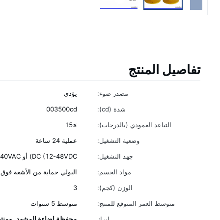
تفاصيل المنتج
مصدر ضوء:
يؤدى
شدة (cd):
003500cd
التباعد العمودي (بالدرجات):
≥15
وضعية التشغيل:
عملية 24 ساعة
جهد التشغيل:
DC (12-48VDC) أو AC (110-240VAC)
مواد الجسم:
البولي حماية من الأشعة فوق 
الوزن (كجم):
3
متوسط ​​العمر المتوقع للمنتج:
متوسط ​​5 سنوات
محفظة إضاءة المشهد
ومنت
إبراز
,