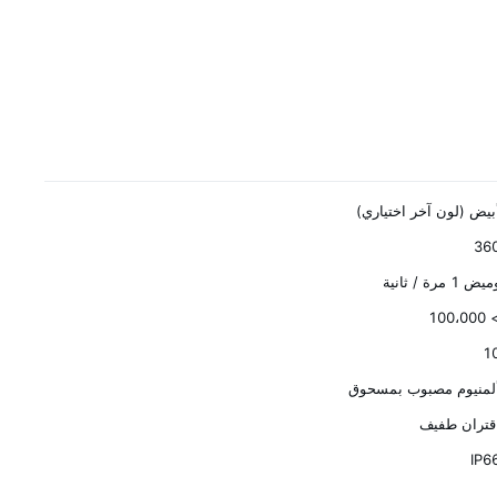
بيض (لون آخر اختياري)
36
يض 1 مرة / ثانية
> 100،
1
لمنيوم مصبوب بمسحوق
قتران طفيف
IP6