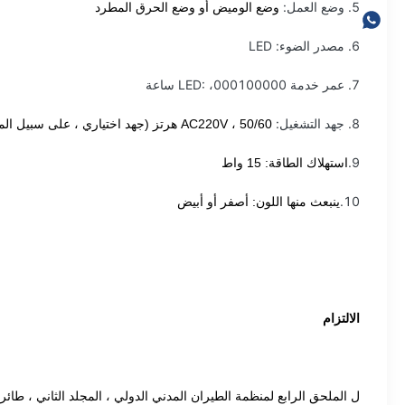
5. وضع العمل:
وضع الوميض أو وضع الحرق المطرد
6. مصدر الضوء: LED
7. عمر خدمة LED: ،000100000 ساعة
8. جهد التشغيل:
AC220V ، 50/60 هرتز (جهد اختياري ، على سبيل المثال AC120V ، DC48V)
9.
استهلاك الطاقة: 15 واط
10.
ينبعث منها اللون: أصفر أو أبيض
الالتزام
الملحق الرابع لمنظمة الطيران المدني الدولي ، المجلد الثاني ، طائرات ال
ل