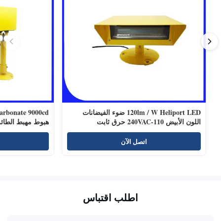
120lm / W Heliport LED ضوء الفيضانات
اللون الأبيض 110-240VAC حرق ثابت
هبوط مهبط الطائ
اتصل الآن
اطلب اقتباس