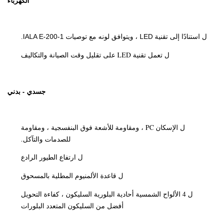
الكهرباء
استنادًا إلى تقنية LED ، ويتوافق لونه مع توصيات IALA E-200-1.
ل
تعمل تقنية LED على تقليل وقت الصيانة والتكاليف
ل
جسدي - بدني
الإسكان PC ، ومقاومة للأشعة فوق البنفسجية ، ومقاومة
ل
للصدمات والتآكل.
ارتفاع الطيور الرادع
ل
قاعدة الألمنيوم المطلية بالمسحوق
ل
4 الألواح الشمسية أحادية البلورية السليكون ، كفاءة التحويل
ل
أفضل من السليكون المتعدد البلورات