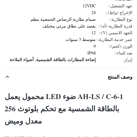
جهد التشغيل::
12VDC
الإخراج (واط)::
24
نوع البطارية::
صمام بطارية الرصاص الحمضية ينظم
قدرة البطارية (آه)::
يعتمد على نطاق مرئي مختلف
الجهد الاسمي (V)::
12
عمر خدمة البطارية::
متوسط ​​3 سنوات
الوزن (كجم)::
9
ضد للماء::
IP68
إضاءة المطارات بالطاقة الشمسية
أضواء الملاحة
إبراز:
,
وصف المنتج
AH-LS / C-6-1 ضوء LED محمول يعمل
بالطاقة الشمسية مع تحكم بلوتوث 256
معدل وميض