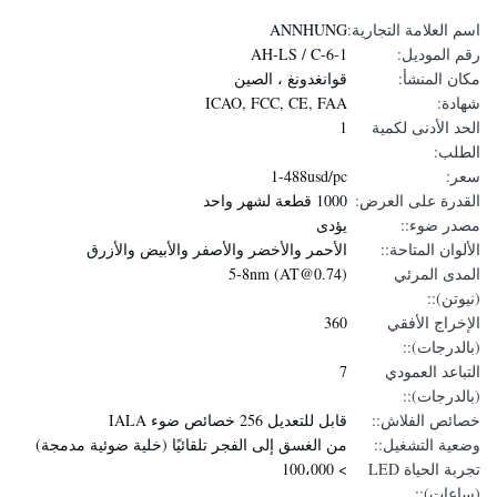
اسم العلامة التجارية:
ANNHUNG
رقم الموديل:
AH-LS / C-6-1
مكان المنشأ:
قوانغدونغ ، الصين
شهادة:
ICAO, FCC, CE, FAA
الحد الأدنى لكمية
1
الطلب:
سعر:
1-488usd/pc
القدرة على العرض:
1000 قطعة لشهر واحد
مصدر ضوء::
يؤدى
الألوان المتاحة::
الأحمر والأخضر والأصفر والأبيض والأزرق
المدى المرئي
5-8nm (AT@0.74)
(نيوتن)::
الإخراج الأفقي
360
(بالدرجات)::
التباعد العمودي
7
(بالدرجات)::
خصائص الفلاش::
قابل للتعديل 256 خصائص ضوء IALA
وضعية التشغيل::
من الغسق إلى الفجر تلقائيًا (خلية ضوئية مدمجة)
تجربة الحياة LED
> 100،000
(ساعات)::