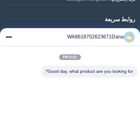
روابط سريعة
المنزل
WA8618702623671Dana
المنتجات
فيديوهات
9:01 PM
معلومات عنا
جولة في المعمل
Good day, what product are you looking for?
رقابة جودة
اتصل بنا
أخبار
حالات
Follow Us