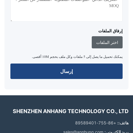
إرفاق الملفات
اختر الملفات
يمكنك تحميل ما يصل إلى 5 ملفات وكل ملف بحجم 10M أقصى.
إرسال
SHENZHEN ANHANG TECHNOLOGY CO., LTD
هاتف::
+86-755-89589401
بريد إلكتروني:
sales@annhung.com