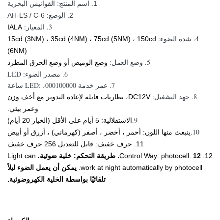
1. اسم المنتج: الفوانيس البحرية
2. الوضع: AH-LS / C-6
3. المعيار:
IALA
4. شدة الضوء:
15cd (3NM) ، 35cd (4NM) ، 75cd (5NM) ، 150cd
(6NM)
5. وضع العمل:
وضع الوميض أو وضع الحرق المطرد
6. مصدر الضوء: LED
7. عمر خدمة LED: ،000100000 ساعة
8. جهد التشغيل:
DC12V
، بطاريات قابلة لإعادة التدوير مع أخف وزن
وعمر بيئي.
9.
الاستقلالية: 5 أيام على الأقل (الخيار 20 أيام)
10.
ينبعث منها اللون: أحمر ، أخضر ، أصفر (كهرماني) ، أزرق أو أبيض
11. حرف خفيف: قابل للتعديل 256 حرف خفيف
12. Control Way: photocell.
12. طريقة التحكم: خلية ضوئية.
Light can
work at night automatically by photocell.
يمكن أن يعمل الضوء ليلاً
تلقائيًا بواسطة الخلية الكهروضوئية.