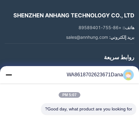
SHENZHEN ANHANG TECHNOLOGY CO., LTD
هاتف::
+86-755-89589401
بريد إلكتروني:
sales@annhung.com
روابط سريعة
المنزل
WA8618702623671Dana
المنتجات
فيديوهات
5:07 PM
معلومات عنا
جولة في المعمل
Good day, what product are you looking for?
رقابة جودة
اتصل بنا
أخبار