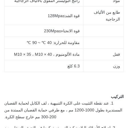
مواد
راتنج البوليستر المقوى بالألياف الزجاجية
طابع من الألياف
قوة الشد≥128Mpa
الزجاجية
قوة الانحناء≥230Mpa
مقاومة للحرارة: 40 ℃ ~ 90 ℃
قفل
مادة الألومنيوم ، M10 × 35 ، M10 × 40
وزن
6.3 كلغ
التركيب
1. عند نقطة التثبيت على الكرة التنبيهية ، لف الكابل لحماية القضبان
المستديرة بطول 1000-1200 مم ، مع طرفي حماية القضبان الممتدة من
200-300 مم خارج سطح الكرة.
2. إصلاح الأسلاك البلاستيكية التي يتم تركيبها في النصف السفلي من