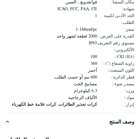
مكان المنشأ:
قوانغدونغ ، الصين
شهادة:
ICAO, FCC, FAA, CE
الحد الأدنى لكمية
1
الطلب:
سعر:
1-188usd/pc
القدرة على العرض:
2000 قطعة لشهر واحد
مستوي رقم التعريف
IP65
الألكتروني::
100
CRI (RA)::
زاوية الشعاع (°)::
360
اللون المنبعث::
أحمر
قطر الدائرة::
600 مم أو حسب الطلب
مصدر ضوء::
مصابيح الحث
وزن::
6.3 كيلوجرام
مواد::
الألياف الزجاجية
كرات تحذير الطائرات
كرات علامة خط الكهرباء
إبراز:
,
وصف المنتج