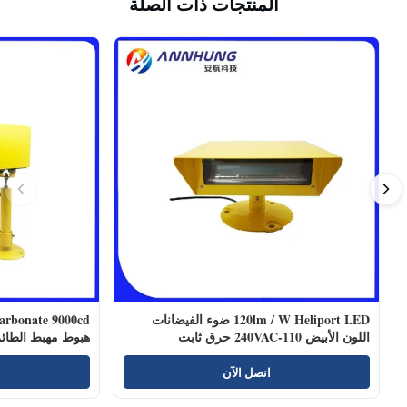
المنتجات ذات الصلة
120lm / W Heliport LED ضوء الفيضانات
اللون الأبيض 110-240VAC حرق ثابت
هبوط مهبط الطائ
اتصل الآن