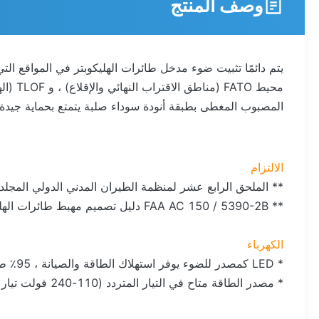
وصف المنتج
يتم دائمًا تثبيت ضوء مدخل طائرات الهليكوبتر في المواقع ا
محيط 
المصبوب المغطى بطبقة أنودة سوداء صلبة يتمتع بحماية جيدة
الالتزام
** الملحق الرابع عشر لمنظمة الطيران المدني الدولي المجلد ǁ طائرات الهليكوبتر 5.3
** FAA AC 150 / 5390-2B دليل تصميم مهبط طائرات الهليكوبتر
الكهرباء
* LED كمصدر للضوء يوفر استهلاك الطاقة والصيانة ، 95٪ طاقة أقل من الضوء المتوهج المكافئ
* مصدر الطاقة متاح في التيار المتردد (110-240 فولت تيار متردد) ، DC48V