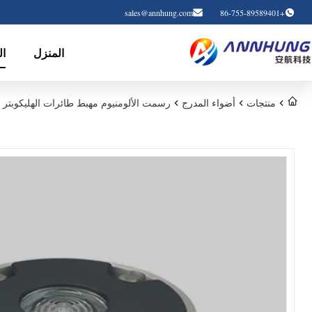
sales@annhung.com
+86-755-89589401
المنزل
ال
منتجات
أضواء المدرج
رسمت الألومنيوم مهبط طائرات الهليكوبتر تهدف نقطة ضوء ICAO LED نظارات الرؤي