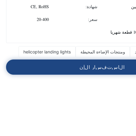
ين
شهادة:
CE, RoHS
سعر:
20-400
هريا
ومنتجات الإضاءة المحيطة
helicopter landing lights
ا
ل
ا
س
ت
ف
س
ا
ر
ا
ل
آ
ن