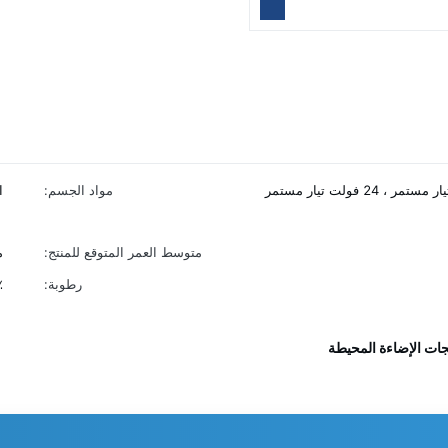
110-240 فولت ، 48 فولت تيار مستمر ، 24 فولت تيار مستمر
مواد الجسم:
ا
متوسط ​​العمر المتوقع للمنتج:
م
رطوبة:
٪
جات الإضاءة المحيطة