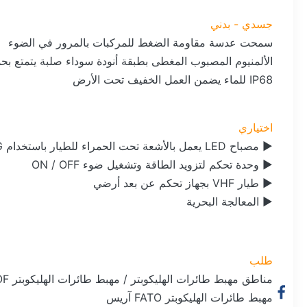
جسدي - بدني
سمحت عدسة مقاومة الضغط للمركبات بالمرور في الضوء
الألمنيوم المصبوب المغطى بطبقة أنودة سوداء صلبة يتمتع بحم
IP68 للماء يضمن العمل الخفيف تحت الأرض
اختياري
► مصباح LED يعمل بالأشعة تحت الحمراء للطيار باستخدام NVG (نظارات الرؤية الليلية)
► وحدة تحكم لتزويد الطاقة وتشغيل ضوء ON / OFF
► طيار VHF بجهاز تحكم عن بعد أرضي
► المعالجة البحرية
طلب
مناطق مهبط طائرات الهليكوبتر / مهبط طائرات الهليكوبتر TLOF
مهبط طائرات الهليكوبتر FATO آريس