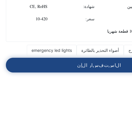
ين
شهادة:
CE, RoHS
سعر:
10-420
هريا
ج
أضواء التحذير بالطائرة
emergency led lights
ا
ل
ا
س
ت
ف
س
ا
ر
ا
ل
آ
ن