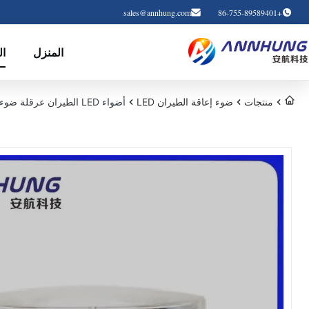
sales@annhung.com
+86-755-89589401
المنزل
ال
منتجات
ضوء إعاقة الطيران LED
أضواء LED الطيران عرقلة ضوء ارتفاع المباني الطيران الطيران ICAO 20000cd LED L865 المدمج في الخلية الكهروضوئية