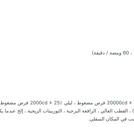
AH-MI-A2 ضوء متوسط ​​الكثافة لعرق