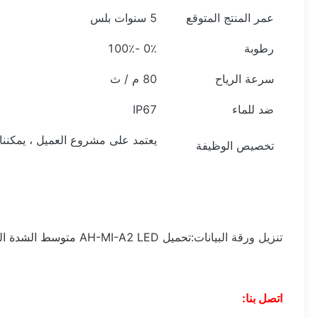
عمر المنتج المتوقع
5 سنوات بلس
رطوبة
0٪ -100٪
سرعة الرياح
80 م / ث
ضد للماء
IP67
يعتمد على مشروع العميل ، يمكننا
تخصيص الوظيفة
تنزيل ورقة البيانات:
تحميل AH-MI-A2 LED متوسط ​​الشدة النوع A L865 ...
اتصل بنا: