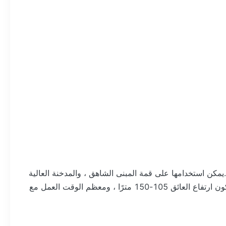
لة الطيران نهارًا 20000cd ± 25٪ قرص مضغوط ، ليلي 2000cd ± 25٪ قرص مضغوط.يمكن استخدامها على قمة المبنى الشاهق ، والمدخنة العالية
، وأبراج العلامات (الاتصالات ، GSM ، الميكروويف والتلفزيون) ، القطب العالي ، الرافعة البرجية ، التوربينات الريحية ، إلخ عندما يكون ارتفاع العائق 105-150 مترًا ، ومعظم الوقت العمل مع