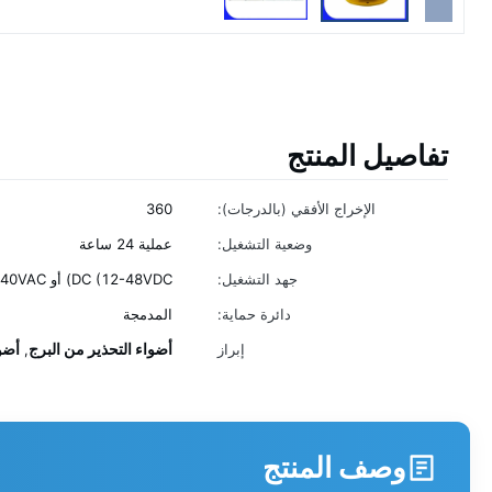
تفاصيل المنتج
الإخراج الأفقي (بالدرجات):
360
وضعية التشغيل:
عملية 24 ساعة
جهد التشغيل:
DC (12-48VDC) أو AC (110-240VAC)
دائرة حماية:
المدمجة
أضواء التحذير من البرج
أضوا
إبراز
,
وصف المنتج