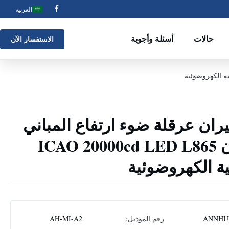
العربية
حالات
أسئلة وأجوبة
الاستفسار الآن
 LED الطيران عرقلة ضوء ارتفاع المباني
الطيران الطيران ICAO 20000cd LED L865
ة الكهروضوئية
ANNHU
رقم الموديل:
AH-MI-A2