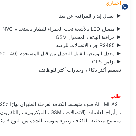
اختياري
► اتصال إنذار للمراقبة عن بعد
► مصباح LED بالأشعة تحت الحمراء للطيار باستخدام NVG
► مراقبة الهاتف المحمول GSM
► RS485 جزء الاتصالات للرصد
► معدل الوميض القابل للتعديل من قبل المستخدم (40 ، 50 ، 60 ومضة / دقيقة)
► تزامن GPS
تصميم أكثر ذكاءً ، وخيارات أكثر للوظائف
طلب
مصابيح منخفضة الكثافة وضوء متوسط ​​الشدة من النوع B مثبت في المكان السفلي.