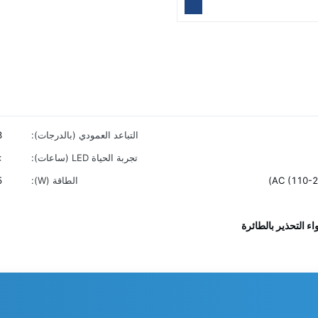
التباعد العمودي (بالدرجات):
3
تجربة الحياة LED (ساعات):
000
الطاقة (W):
15 (ن
ء التحذير بالطائرة