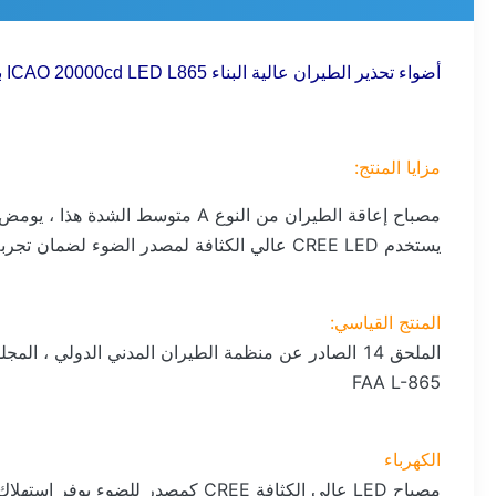
أضواء تحذير الطيران عالية البناء ICAO 20000cd LED L865 بنيت في ضوئية
مزايا المنتج:
مصباح إعاقة الطيران من النوع A متوسط ​​الشدة هذا ، يومض باللون الأبيض لمدة 24 ساعة ومصمم لوضع علامة على قمة العائق الذي يتراوح ارتفاعه بين 105 إلى 150 مترًا.
يستخدم CREE LED عالي الكثافة لمصدر الضوء لضمان تجربة حياة طويلة للضوء وأداء جيد.
المنتج القياسي:
الملحق 14 الصادر عن منظمة الطيران المدني الدولي ، المجلد 1 ، الإصدار السادس ، 2013 ، الجدول 6.3 متوسط ​​الكثافة من النوع أ المعوق
FAA L-865
الكهرباء
مصباح LED عالي الكثافة CREE كمصدر للضوء يوفر استهلاك الطاقة والصيانة من المصباح المتوهج أو مصباح الهالوجين