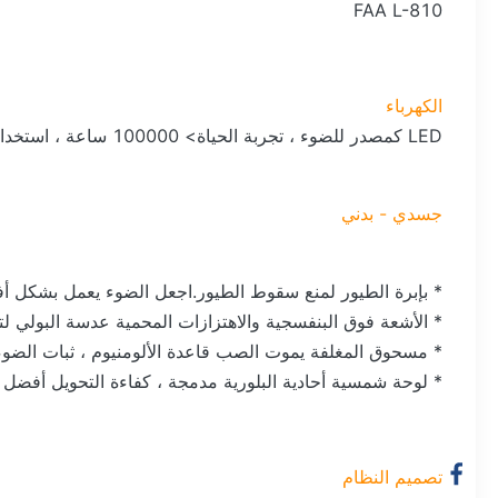
FAA L-810
الكهرباء
LED كمصدر للضوء ، تجربة الحياة> 100000 ساعة ، استخدام أكثر كفاءة للطاقة.
جسدي - بدني
* بإبرة الطيور لمنع سقوط الطيور.اجعل الضوء يعمل بشكل أ
* الأشعة فوق البنفسجية والاهتزازات المحمية عدسة البولي ل
* مسحوق المغلفة يموت الصب قاعدة الألومنيوم ، ثبات الضوء 
* لوحة شمسية أحادية البلورية مدمجة ، كفاءة التحويل أفضل 
تصميم النظام