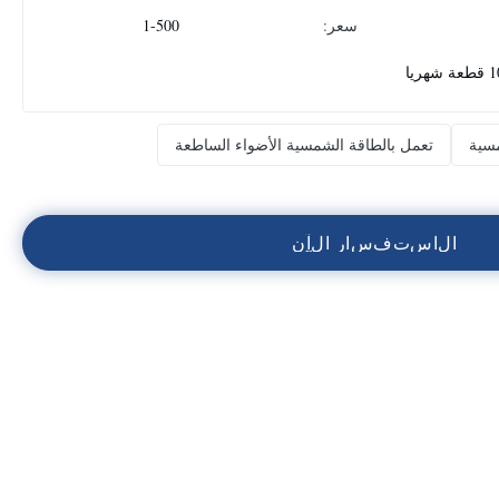
سعر:
1-500
هريا
سية
تعمل بالطاقة الشمسية الأضواء الساطعة
ا
ل
ا
س
ت
ف
س
ا
ر
ا
ل
آ
ن