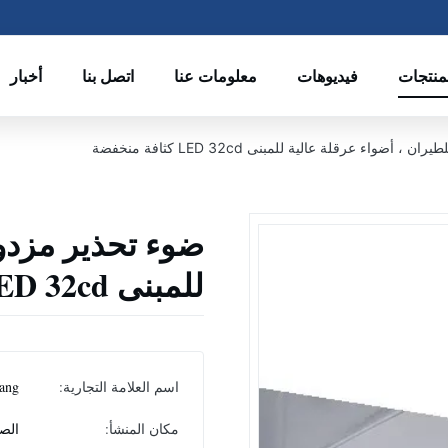
منتجات
فيديوهات
معلومات عنا
اتصل بنا
أخبار
أضواء عرقلة عالية للمبنى LED 32cd كثافة منخفضة
ضوء تحذير مزدوج
للمبنى LED 32cd كثافة منخفضة
اسم العلامة التجارية:
ang
مكان المنشأ:
الص