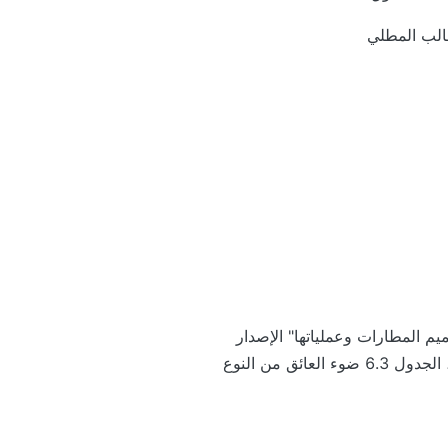
الب المطلي
، المجلد 1 ، "تصميم المطارات وعملياتها" الإصدار
السادس لشهر يوليو 2013 ، الجدول 6.3 ضوء العائق من النوع