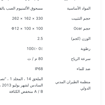
المواد الأساسية
مسحوق الألمنيوم الصب بالق
حجم التثبيت
330 × 162 × 262
حجم Ocer
100 × 100 × Φ12
الوزن (كجم)
2.5
رطوبة
0٪ -100٪
سرعة الرياح
80 م / ث
ضد للماء
IP68
الملحق 14 
منظمة الطيران المدني
الدولي
A / B منخفض الكثافة