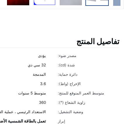
تفاصيل المنتج
مصدر ضوء:
يؤدى
شدة (cd):
32 سي دي
دائرة حماية:
المدمجة
الإخراج (واط):
3.6
متوسط ​​العمر المتوقع للمنتج:
متوسط ​​5 سنوات
زاوية الشعاع (°):
360
وضعية التشغيل:
الاستعداد الرئيسي ، عملية ا
تعمل بالطاقة الشمسية الأض
إبراز