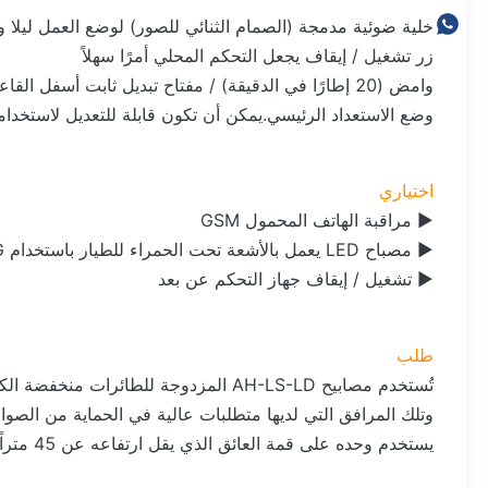
خلية ضوئية مدمجة (الصمام الثنائي للصور) لوضع العمل ليلا ون
زر تشغيل / إيقاف يجعل التحكم المحلي أمرًا سهلاً
وامض (20 إطارًا في الدقيقة) / مفتاح تبديل ثابت أسفل القاعدة
وضع الاستعداد الرئيسي.يمكن أن تكون قابلة للتعديل لاستخدا
اختياري
► مراقبة الهاتف المحمول GSM
► مصباح LED يعمل بالأشعة تحت الحمراء للطيار باستخدام NVG (نظارات الرؤية الليلية)
► تشغيل / إيقاف جهاز التحكم عن بعد
طلب
تُستخدم مصابيح AH-LS-LD المزدوجة للط
وتلك المرافق التي لديها متطلبات عالية في الحماية من الصوا
يستخدم وحده على قمة العائق الذي يقل ارتفاعه عن 45 متراً.أفضل حماية للمبنى الخاص بك.