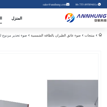
sales@annhung.com
+86-755-89589401
المنزل
ال
منتجات
ضوء عائق الطيران بالطاقة الشمسية
ضوء تحذير مزدوج للطيران ، 