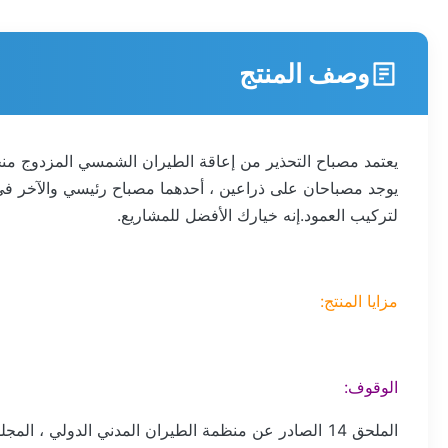
وصف المنتج
يعتمد مصباح التحذير من إعاقة الطيران الشمسي المزدوج منخفض الكثافة LED هذا تصميمًا متكاملًا للألواح الشمسية عالية الكفاءة ، ويتعاون مع بطارية ل
لتركيب العمود.إنه خيارك الأفضل للمشاريع.
مزايا المنتج:
الوقوف:
الملحق 14 الصادر عن منظمة الطيران المدني الدولي ، المجلد 1 ، الإصدار السادس ، 2013 ، الجدول 6.3 ، منخفض الكثافة من النوع A / B المعوق