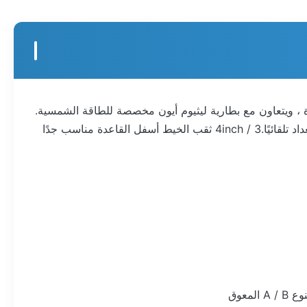
يوجد مصباحان على ذراعين ، أحدهما مصباح رئيسي والآخر في وضع الاستعداد.عند فشل المصباح الرئيسي ، يتم تشغيل ضوء الاستعداد تلقائيًا.3 / 4inch ثقب الخيط أسفل القاعدة مناسب جدًا