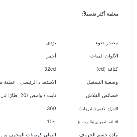
معلمة أكثر تفصيلاً:
مصدر ضوء
يؤدى
الألوان المتاحة
أحمر
كثافة (cd)
32cd
وضعية التشغيل
الاستعداد الرئيسي ، عملية 
خصائص الفلاش
ثابت / وامض (20 إطارًا في الدقيقة) قابل للتعديل
360
الإخراج الأفقي (بالدرجات)
≥10
التباعد العمودي (بالدرجات)
مادة جسم الخروف
البولي كربونات المحمي من 