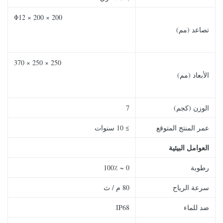
200 × 200 × Φ12
تصاعد (مم)
250 × 250 × 370
الأبعاد (مم)
الوزن (كجم)
7
عمر المنتج المتوقع
≥ 10 سنوات
العوامل البيئية
رطوبة
0 ~ 100٪
سرعة الرياح
80 م / ث
ضد للماء
IP68