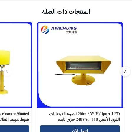
المنتجات ذات الصلة
120lm / W Heliport LED ضوء الفيضانات
اللون الأبيض 110-240VAC حرق ثابت
هبوط مهبط الطائ
اتصل الآن