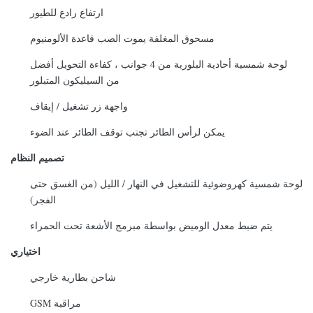
ارتفاع رادع للطيور
مسحوق المغلفة يموت الصب قاعدة الألومنيوم
لوحة شمسية أحادية البلورية من 4 جوانب ، كفاءة التحويل أفضل
من السيليكون المتبلور
واجهة زر تشغيل / إيقاف
يمكن لرأس الطائر تجنب توقف الطائر عند الضوء
تصميم النظام
لوحة شمسية كهروضوئية للتشغيل في النهار / الليل (من الغسق حتى
الفجر)
يتم ضبط معدل الوميض بواسطة مبرمج الأشعة تحت الحمراء
اختياري
شاحن بطارية خارجي
مراقبة GSM