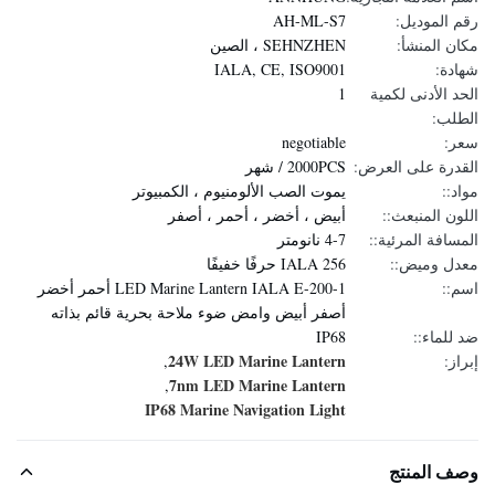
رقم الموديل:
AH-ML-S7
مكان المنشأ:
SEHNZHEN ، الصين
شهادة:
IALA, CE, ISO9001
الحد الأدنى لكمية
1
الطلب:
سعر:
negotiable
القدرة على العرض:
2000PCS / شهر
مواد::
يموت الصب الألومنيوم ، الكمبيوتر
اللون المنبعث::
أبيض ، أخضر ، أحمر ، أصفر
المسافة المرئية::
4-7 نانومتر
معدل وميض::
IALA 256 حرفًا خفيفًا
اسم::
LED Marine Lantern IALA E-200-1 أحمر أخضر
أصفر أبيض وامض ضوء ملاحة بحرية قائم بذاته
ضد للماء::
IP68
24W LED Marine Lantern
إبراز:
,
7nm LED Marine Lantern
,
IP68 Marine Navigation Light
وصف المنتج