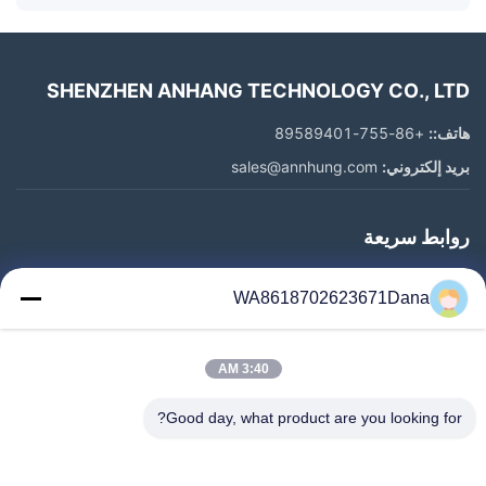
SHENZHEN ANHANG TECHNOLOGY CO., LTD
هاتف::
+86-755-89589401
بريد إلكتروني:
sales@annhung.com
روابط سريعة
المنزل
WA8618702623671Dana
المنتجات
فيديوهات
3:40 AM
معلومات عنا
جولة في المعمل
Good day, what product are you looking for?
رقابة جودة
اتصل بنا