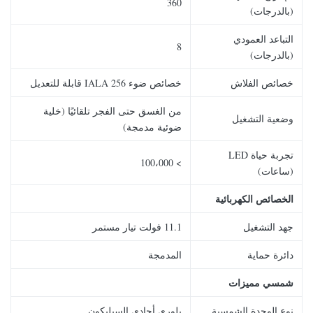
360
(بالدرجات)
التباعد العمودي
8
(بالدرجات)
خصائص الفلاش
خصائص ضوء 256 IALA قابلة للتعديل
من الغسق حتى الفجر تلقائيًا (خلية
وضعية التشغيل
ضوئية مدمجة)
تجربة حياة LED
> 100،000
(ساعات)
الخصائص الكهربائية
جهد التشغيل
11.1 فولت تيار مستمر
دائرة حماية
المدمجة
شمسي
مميزات
نوع الوحدة الشمسية
بلوري أحادي السيليكون