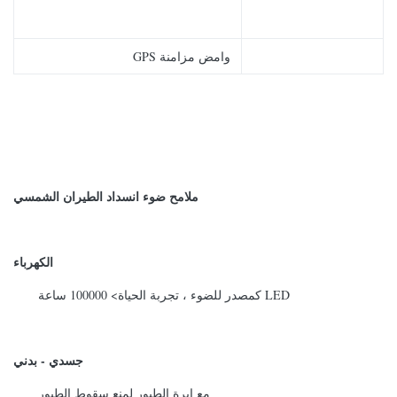
وامض مزامنة GPS
ملامح ضوء انسداد الطيران الشمسي
الكهرباء
LED كمصدر للضوء ، تجربة الحياة> 100000 ساعة
جسدي - بدني
مع إبرة الطيور لمنع سقوط الطيور