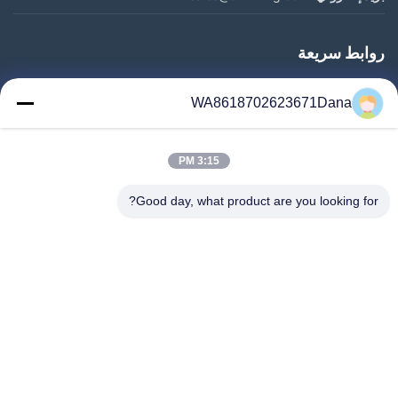
روابط سريعة
المنزل
WA8618702623671Dana
المنتجات
فيديوهات
3:15 PM
معلومات عنا
جولة في المعمل
Good day, what product are you looking for?
رقابة جودة
اتصل بنا
أخبار
حالات
Follow Us