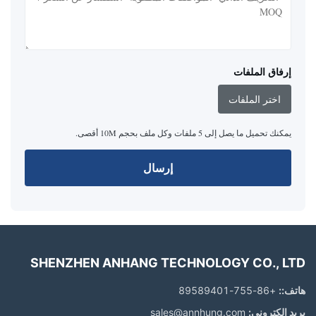
إرفاق الملفات
اختر الملفات
يمكنك تحميل ما يصل إلى 5 ملفات وكل ملف بحجم 10M أقصى.
إرسال
SHENZHEN ANHANG TECHNOLOGY CO., LTD
هاتف::
+86-755-89589401
بريد إلكتروني:
sales@annhung.com