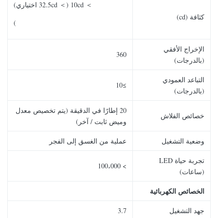
＞ 10cd (＞ 32.5cd اختياري)
كثافة (cd)
)
الإخراج الأفقي
360
(بالدرجات)
التباعد العمودي
≥10
(بالدرجات)
20 إطارًا في الدقيقة (يتم تخصيص معدل
خصائص الفلاش
وميض ثابت / آخر)
وضعية التشغيل
عملية من الغسق إلى الفجر
تجربة حياة LED
> 100،000
(ساعات)
الخصائص الكهربائية
جهد التشغيل
3.7