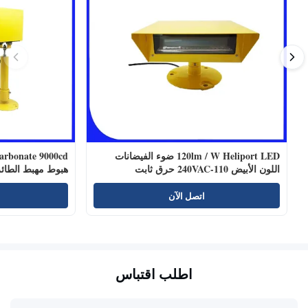
120lm / W Heliport LED ضوء الفيضانات
اللون الأبيض 110-240VAC حرق ثابت
هبوط مهبط الطائ
اتصل الآن
اطلب اقتباس