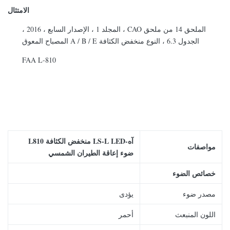
الامتثال
الملحق 14 من ملحق CAO ، المجلد 1 ، الإصدار السابع ، 2016 ،
الجدول 6.3 ، النوع منخفض الكثافة A / B / E المصباح المعوق
FAA L-810
آه-
LS-L LED منخفض الكثافة L810
مواصفات
ضوء إعاقة الطيران الشمسي
خصائص الضوء
مصدر ضوء
يؤدى
اللون المنبعث
أحمر