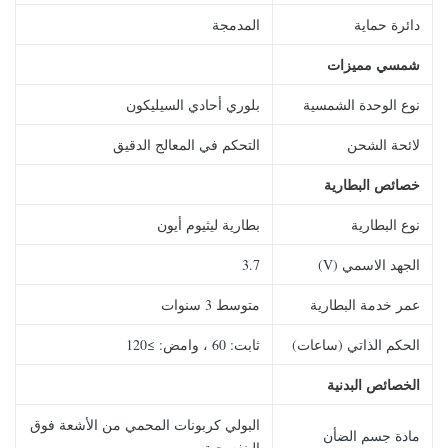
دائرة حماية
المدمجة
شمسي
مميزات
نوع الوحدة الشمسية
بلوري أحادي السيليكون
لائحة الشحن
التحكم في المعالج الدقيق
خصائص البطارية
نوع البطارية
بطارية ليثيوم أيون
الجهد الاسمي (V)
3.7
عمر خدمة البطارية
متوسط ​​3 سنوات
الحكم الذاتي (ساعات)
ثابت: 60 ، وامض: ≥120
الخصائص البدنية
البولي كربونات المحمي من الأشعة فوق
مادة جسم الضأن
البنفسجية