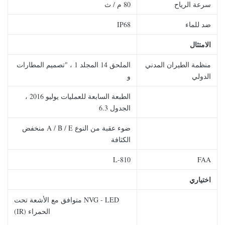
سرعة الرياح
80 م / ث
ضد للماء
IP68
الامتثال
منظمة الطيران المدني
الملحق 14 المجلد 1 ، "تصميم المطارات
الدولي
و
الطبعة السابعة للعمليات يوليو 2016 ،
الجدول 6.3
ضوء عقبة من النوع A / B / E منخفض
الكثافة
L-810
FAA
اختياري
NVG - LED متوافق مع الأشعة تحت
الحمراء (IR)