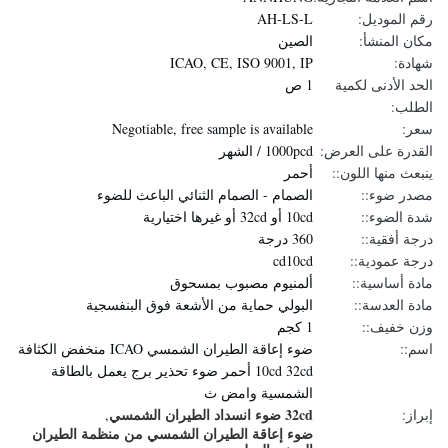
رقم الموديل:
AH-LS-L
مكان المنشأ:
الصين
شهادة:
ICAO, CE, ISO 9001, IP
الحد الأدنى لكمية
1 ص
الطلب:
سعر:
Negotiable, free sample is available
القدرة على العرض:
1000pcd / الشهر
ينبعث منها اللون::
أحمر
مصدر ضوء::
الصمام - الصمام الثنائي الباعث للضوء
شدة الضوء::
10cd أو 32cd أو غيرها اختيارية
درجة أفقية::
360 درجة
درجة عمودية::
cd10cd
مادة أساسية::
ألمنيوم مصبوب بمسحوق
مادة العدسة::
البولي حماية من الأشعة فوق البنفسجية
وزن خفيف::
1 كجم
اسم::
ضوء إعاقة الطيران الشمسي ICAO منخفض الكثافة
10cd 32cd أحمر ضوء تحذير برج يعمل بالطاقة
الشمسية وامض ث
32cd ضوء انسداد الطيران الشمسي
إبراز:
,
ضوء إعاقة الطيران الشمسي من منظمة الطيران