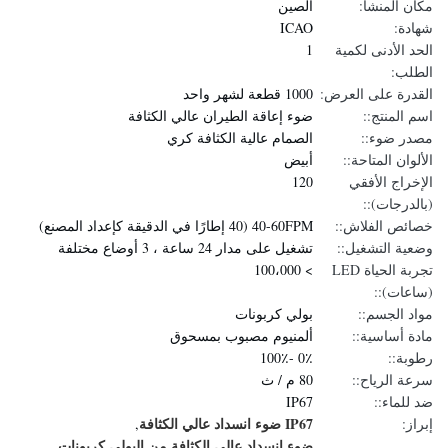
مكان المنشأ:
الصين
شهادة:
ICAO
الحد الأدنى لكمية
1
الطلب:
القدرة على العرض:
1000 قطعة لشهر واحد
اسم المنتج::
ضوء إعاقة الطيران عالي الكثافة
مصدر ضوء::
الصمام عالية الكثافة كري
الألوان المتاحة::
أبيض
الإخراج الأفقي
120
(بالدرجات)::
خصائص الفلاش::
40-60FPM (40 إطارًا في الدقيقة كإعداد المصنع)
وضعية التشغيل::
تشغيل على مدار 24 ساعة ، 3 أوضاع مختلفة
تجربة الحياة LED
> 100،000
(ساعات)::
مواد الجسم::
بولي كربونات
مادة أساسية::
ألمنيوم مصبوب بمسحوق
رطوبة::
0٪ -100٪
سرعة الرياح::
80 م / ث
ضد للماء::
IP67
IP67 ضوء انسداد عالي الكثافة
إبراز:
,
ضوء انسداد عالي الكثافة من البولي كربونات
,