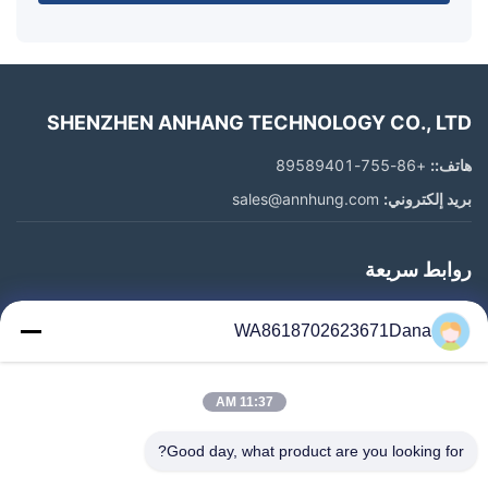
SHENZHEN ANHANG TECHNOLOGY CO., LTD
هاتف::
+86-755-89589401
بريد إلكتروني:
sales@annhung.com
روابط سريعة
المنزل
WA8618702623671Dana
المنتجات
فيديوهات
11:37 AM
معلومات عنا
جولة في المعمل
Good day, what product are you looking for?
رقابة جودة