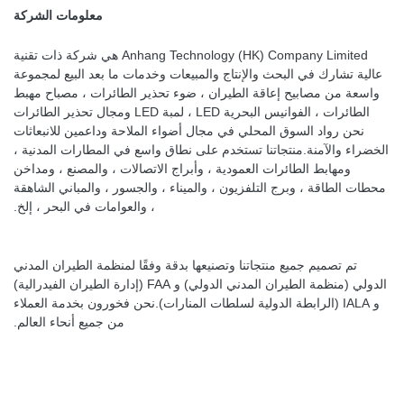
معلومات الشركة
Anhang Technology (HK) Company Limited هي شركة ذات تقنية
عالية تشارك في البحث والإنتاج والمبيعات وخدمات ما بعد البيع لمجموعة
واسعة من مصابيح إعاقة الطيران ، ضوء تحذير الطائرات ، مصباح مهبط
الطائرات ، الفوانيس البحرية LED ، لمبة LED ومجال تحذير الطائرات
نحن رواد السوق المحلي في مجال أضواء الملاحة وداعمين للانبعاثات
الخضراء والآمنة.منتجاتنا تستخدم على نطاق واسع في المطارات المدنية ،
ومهابط الطائرات العمودية ، وأبراج الاتصالات ، والمصنع ، ومداخن
محطات الطاقة ، وبرج التلفزيون ، والميناء ، والجسور ، والمباني الشاهقة
، والعوامات في البحر ، إلخ.
تم تصميم جميع منتجاتنا وتصنيعها بدقة وفقًا لمنظمة الطيران المدني
الدولي (منظمة الطيران المدني الدولي) و FAA (إدارة الطيران الفيدرالية)
و IALA (الرابطة الدولية لسلطات المنارات).نحن فخورون بخدمة العملاء
من جميع أنحاء العالم.