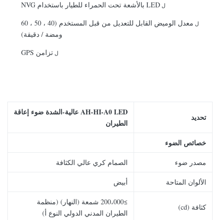
LED بالأشعة تحت الحمراء للطيار باستخدام NVG
ل
معدل الوميض القابل للتعديل من قبل المستخدم (40 ، 50 ، 60
ل
ومضة / دقيقة)
تزامن GPS
ل
AH-HI-A0 LED عالية
-الشدة
ضوء إعاقة
تحديد
الطيران
خصائص الضوء
مصدر ضوء
الصمام كري عالي الكثافة
الألوان المتاحة
أبيض
≥200،000 شمعة (النهار) (منظمة
كثافة (cd)
الطيران المدني الدولي النوع أ)