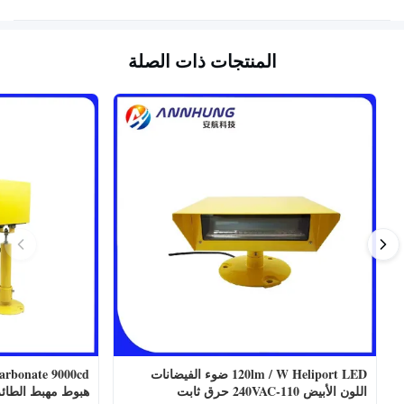
المنتجات ذات الصلة
120lm / W Heliport LED ضوء الفيضانات
اللون الأبيض 110-240VAC حرق ثابت
هبوط مهبط الطائ