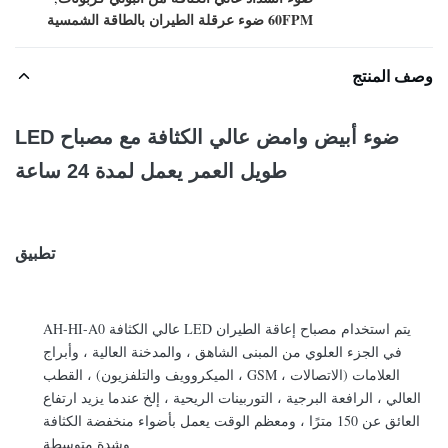
60FPM ضوء عرقلة الطيران بالطاقة الشمسية
وصف المنتج
ضوء أبيض وامض عالي الكثافة مع مصباح LED
طويل العمر يعمل لمدة 24 ساعة
تطبيق
يتم استخدام مصباح إعاقة الطيران LED عالي الكثافة AH-HI-A0
في الجزء العلوي من المبنى الشاهق ، والمدخنة العالية ، وأبراج
العلامات (الاتصالات ، GSM ، الميكروويف والتلفزيون) ، القطب
العالي ، الرافعة البرجية ، التوربينات الريحية ، إلخ عندما يزيد ارتفاع
العائق عن 150 مترًا ، ومعظم الوقت يعمل بأضواء منخفضة الكثافة
وشدة متوسطة