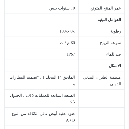
عمر المنتج المتوقع
10 سنوات بلس
العوامل البيئية
رطوبة
0٪ -100٪
سرعة الرياح
80 م / ث
ضد للماء
IP67
الامتثال
منظمة الطيران المدني
الملحق 14 المجلد 1 ، "تصميم المطارات
الدولي
و
الطبعة السابعة للعمليات 2016 ، الجدول
6.3
ضوء عقبة أبيض عالي الكثافة من النوع
A / B