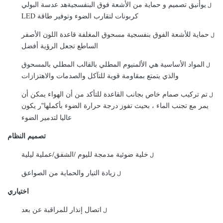
يو
أنيق
تصميم و
حماية من الأشعة فوق البنفسجية
ه
د عدسة البولي
ل
كربونات لتقارب الضوء
وتوفير طاقة LED
حماية للأشعة الفوق بنفسجية
مسحوق المغلفة
قاعدة اللون الأصفر
ل
الساطع تجعل الرؤية أفضل
المواد الأساسية هي الألمنيوم المطلي بالقالب المطلي بالمسحوق
ل
والذي يتمتع بمقاومة قوية للتآكل والصدمات والاهتزازات
تم تركيب صمام خاص بجانب القاعدة للتأكد من أن الهواء يمكن أن
ل
يمر مع تجنب الماء ، بحيث تفوز درجة حرارة الضوء بأكملها
ر يكون
"
عاليا لتدمير الضوء
تصميم النظام
خلية ضوئية مدمجة لليوم /
الشفق/
عملية ليلية
ل
زيادة التيار والحماية من الصواعق
ل
اختياري
اتصال إنذار للمراقبة عن بعد
ل