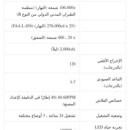
≥100،000 شمعة (النهار) (منظمة
الطيران المدني الدولي من النوع B)
270،000cd ± 25٪ (النهار) (FAA L-856)
≥ 20 ، 000 شمعة (الشفق)
≥2،000cd (ليلاً)
الإخراج الأفقي
120
(بالدرجات)
التباعد العمودي
3-7
(بالدرجات)
40-60FPM (40 إطارًا في الدقيقة كإعداد
خصائص الفلاش
المصنع)
وضعية التشغيل
تشغيل 24 ساعة ، 3 أوضاع مختلفة
تجربة حياة LED