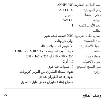
اسم العلامة التجارية:
ANNHUNG
رقم الموديل:
AH-LI-D2
مكان المنشأ:
الصين
شهادة:
ICAO CE
الحد الأدنى لكمية
1
الطلب:
القدرة على العرض:
2000 قطعة لمدة شهر
مادة الجسم::
بولي كربونات
المواد الأساسية::
الألمنيوم المسبوك بالقالب
تصاعد::
خيط أنبوب 3/4 بوصة أو D140mm × M10 * 3
الأبعاد (مم)::
254 × 90 × 210 أو 254 × 165 × 250
الوزن (كجم)::
1.5 أو 2
عمر المنتج المتوقع::
10 سنوات فما فوق
ضوء انسداد الطيران من البولي كربونات
إبراز:
,
ضوء إعاقة الطيران IP66
,
مصباح إعاقة طيران فلاش قابل للتعديل
وصف المنتج