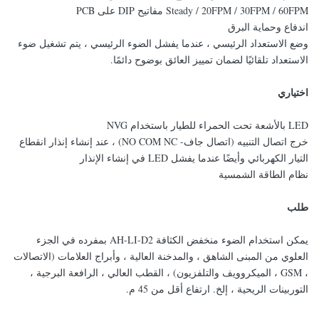
Steady / 20FPM / 30FPM / 60FPM مفاتيح DIP على PCB
اندفاع وحماية البرق
وضع الاستعداد الرئيسي ، عندما يفشل الضوء الرئيسي ، يتم تشغيل ضوء
الاستعداد تلقائيًا لضمان تمييز العائق بوضوح دائمًا.
اختياري
LED بالأشعة تحت الحمراء للطيار باستخدام NVG
خرج اتصال التنبيه (اتصال جاف- NO COM NC) ، عند إنشاء إنذار انقطاع
التيار الكهربائي وأيضًا عندما يفشل LED في إنشاء الإنذار
نظام الطاقة الشمسية
طلب
يمكن استخدام الضوء منخفض الكثافة AH-LI-D2 بمفرده في الجزء
العلوي من المبنى الشاهق ، والمدخنة العالية ، وأبراج العلامات (الاتصالات
، GSM ، الميكروويف والتلفزيون) ، القطب العالي ، الرافعة البرجية ،
التوربينات الريحية ، إلخ. ارتفاع أقل من 45 م.