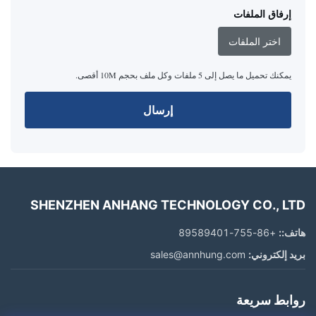
إرفاق الملفات
اختر الملفات
يمكنك تحميل ما يصل إلى 5 ملفات وكل ملف بحجم 10M أقصى.
إرسال
SHENZHEN ANHANG TECHNOLOGY CO., LTD
هاتف::
+86-755-89589401
بريد إلكتروني:
sales@annhung.com
روابط سريعة