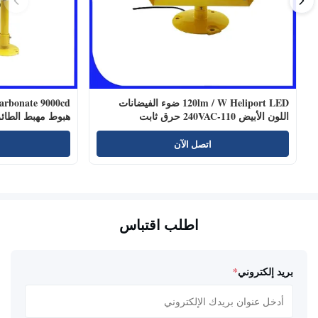
120lm / W Heliport LED ضوء الفيضانات
اللون الأبيض 110-240VAC حرق ثابت
هبوط مهبط الطائ
اتصل الآن
اطلب اقتباس
بريد إلكتروني
*