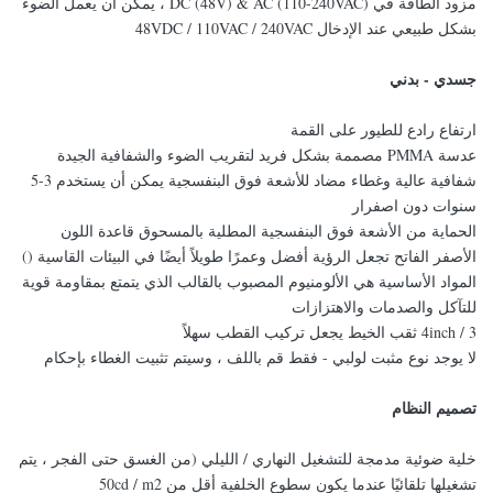
مزود الطاقة في DC (48V) & AC (110-240VAC) ، يمكن أن يعمل الضوء
بشكل طبيعي عند الإدخال 48VDC / 110VAC / 240VAC
جسدي - بدني
ارتفاع رادع للطيور على القمة
عدسة PMMA مصممة بشكل فريد لتقريب الضوء والشفافية الجيدة
شفافية عالية وغطاء مضاد للأشعة فوق البنفسجية يمكن أن يستخدم 3-5
سنوات دون اصفرار
الحماية من الأشعة فوق البنفسجية المطلية بالمسحوق قاعدة اللون
الأصفر الفاتح تجعل الرؤية أفضل وعمرًا طويلاً أيضًا في البيئات القاسية ()
المواد الأساسية هي الألومنيوم المصبوب بالقالب الذي يتمتع بمقاومة قوية
للتآكل والصدمات والاهتزازات
3 / 4inch ثقب الخيط يجعل تركيب القطب سهلاً
لا يوجد نوع مثبت لولبي - فقط قم باللف ، وسيتم تثبيت الغطاء بإحكام
تصميم النظام
خلية ضوئية مدمجة للتشغيل النهاري / الليلي (من الغسق حتى الفجر ، يتم
تشغيلها تلقائيًا عندما يكون سطوع الخلفية أقل من 50cd / m2