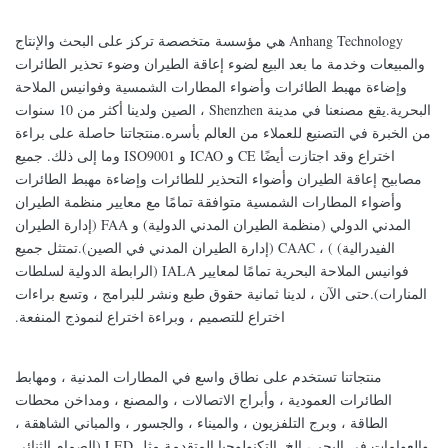
Anhang Technology هي مؤسسة متخصصة تركز على البحث والإنتاج
والمبيعات وخدمة ما بعد البيع لضوء إعاقة الطيران وضوء تحذير الطائرات
وإضاءة مهبط الطائرات وأضواء المطارات الشمسية وفوانيس الملاحة
البحرية.يقع مصنعنا في مدينة Shenzhen ، الصين ولدينا أكثر من 10 سنوات
من الخبرة في التصنيع للعملاء من العالم بأسره.منتجاتنا حاصلة على براءة
اختراع وقد اجتازت أيضًا CE و ICAO و ISO9001 وما إلى ذلك. جميع
مصابيح إعاقة الطيران وأضواء التحذير للطائرات وإضاءة مهبط الطائرات
وأضواء المطارات الشمسية متوافقة تمامًا مع معايير منظمة الطيران
المدني الدولي (منظمة الطيران المدني الدولية) و FAA (إدارة الطيران
الفيدرالية) ) ، CAAC (إدارة الطيران المدني في الصين).تمتثل جميع
فوانيس الملاحة البحرية تمامًا لمعايير IALA (الرابطة الدولية لسلطات
المنارات).حتى الآن ، لدينا ثمانية حقوق طبع ونشر للبرامج ، وتسع براءات
اختراع للتصميم ، وبراءة اختراع لنموذج المنفعة.
منتجاتنا تستخدم على نطاق واسع في المطارات المدنية ، ومهابط
الطائرات العمودية ، وأبراج الاتصالات ، والمصنع ، ومداخن محطات
الطاقة ، وبرج التلفزيون ، والميناء ، والجسور ، والمباني الشاهقة ،
والعوامات في البحر ، إلخ. التكنولوجيا المتقدمة مثل LED (الصمام الثنائي