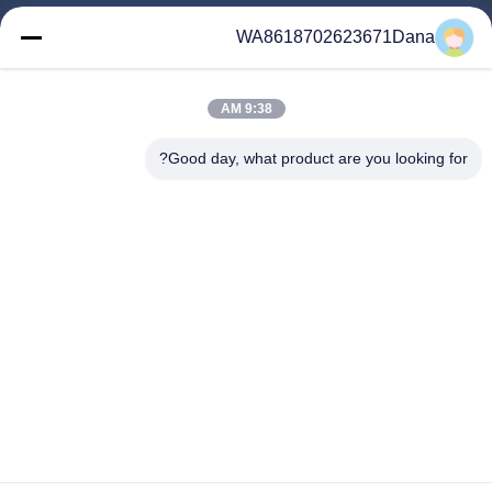
المنزل
WA8618702623671Dana
المنتجات
فيديوهات
9:38 AM
معلومات عنا
جولة في المعمل
Good day, what product are you looking for?
رقابة جودة
اتصل بنا
أخبار
حالات
Follow Us