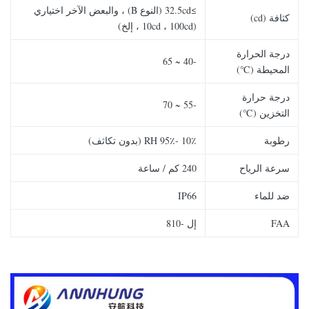
≥32.5cd (النوع B) ، والبعض الآخر اختياري
كثافة (cd)
(10cd ، 100cd ، إلخ)
درجة الحرارة
-40 ~ 65
المحيطة (℃)
درجة حرارة
-55 ~ 70
التخزين (℃)
رطوبة
10٪ -95٪ RH (بدون تكاثف)
سرعة الرياح
240 كم / ساعة
ضد للماء
IP66
FAA
إل -810