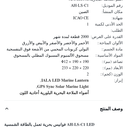
رقم الموديل:
AH-LS-C1
مكان المنشأ:
الصين
شهادة:
ICAO CE
الحد الأدنى لكمية
1
الطلب:
القدرة على العرض:
2000 قطعة لمدة شهر
الألوان المتاحة::
الأحمر والأخضر والأصفر والأبيض والأزرق
مادة الجسم::
البولي كربونات المحمي من الأشعة فوق البنفسجية
المواد الأساسية::
مسحوق الألمنيوم المسبوك المطلي بالمسحوق
تصاعد (مم)::
190 × 190 × Φ12
الأبعاد (مم)::
220 × 220 × 233
الوزن (كجم)::
2
IALA LED Marine Lantern
إبراز:
,
GPS Sync Solar Marine Light
,
أضواء الملاحة البحرية البلورية أحادية اللون
وصف المنتج
AH-LS-C1 LED فوانيس بحرية تعمل بالطاقة الشمسية