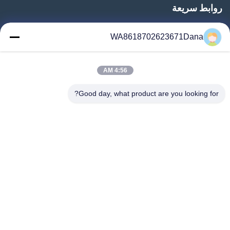
روابط سريعة
المنزل
WA8618702623671Dana
المنتجات
فيديوهات
4:56 AM
معلومات عنا
جولة في المعمل
Good day, what product are you looking for?
رقابة جودة
اتصل بنا
أخبار
حالات
Follow Us