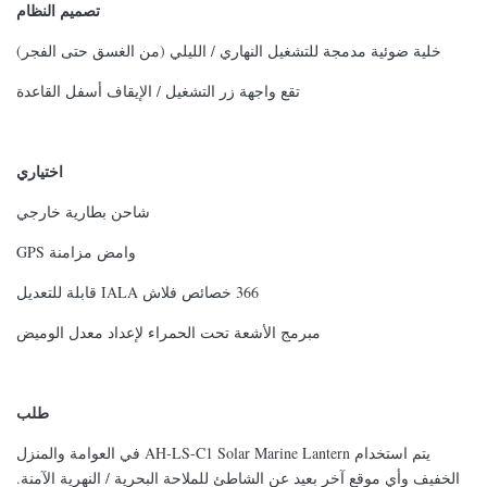
تصميم النظام
خلية ضوئية مدمجة للتشغيل النهاري / الليلي (من الغسق حتى الفجر)
تقع واجهة زر التشغيل / الإيقاف أسفل القاعدة
اختياري
شاحن بطارية خارجي
وامض مزامنة GPS
366 خصائص فلاش IALA قابلة للتعديل
مبرمج الأشعة تحت الحمراء لإعداد معدل الوميض
طلب
يتم استخدام AH-LS-C1 Solar Marine Lantern في العوامة والمنزل
الخفيف وأي موقع آخر بعيد عن الشاطئ للملاحة البحرية / النهرية الآمنة.