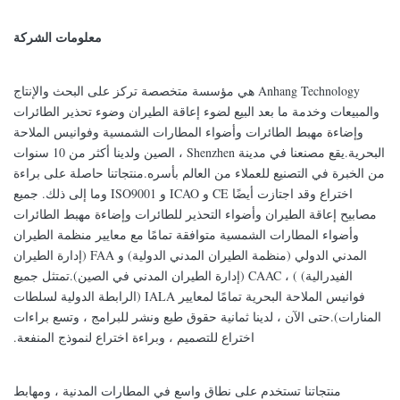
معلومات الشركة
Anhang Technology هي مؤسسة متخصصة تركز على البحث والإنتاج
والمبيعات وخدمة ما بعد البيع لضوء إعاقة الطيران وضوء تحذير الطائرات
وإضاءة مهبط الطائرات وأضواء المطارات الشمسية وفوانيس الملاحة
البحرية.يقع مصنعنا في مدينة Shenzhen ، الصين ولدينا أكثر من 10 سنوات
من الخبرة في التصنيع للعملاء من العالم بأسره.منتجاتنا حاصلة على براءة
اختراع وقد اجتازت أيضًا CE و ICAO و ISO9001 وما إلى ذلك. جميع
مصابيح إعاقة الطيران وأضواء التحذير للطائرات وإضاءة مهبط الطائرات
وأضواء المطارات الشمسية متوافقة تمامًا مع معايير منظمة الطيران
المدني الدولي (منظمة الطيران المدني الدولية) و FAA (إدارة الطيران
الفيدرالية) ) ، CAAC (إدارة الطيران المدني في الصين).تمتثل جميع
فوانيس الملاحة البحرية تمامًا لمعايير IALA (الرابطة الدولية لسلطات
المنارات).حتى الآن ، لدينا ثمانية حقوق طبع ونشر للبرامج ، وتسع براءات
اختراع للتصميم ، وبراءة اختراع لنموذج المنفعة.
منتجاتنا تستخدم على نطاق واسع في المطارات المدنية ، ومهابط