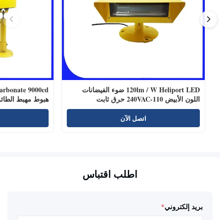
120lm / W Heliport LED ضوء الفيضانات
اللون الأبيض 110-240VAC حرق ثابت
هبوط مهبط الطائ
اتصل الآن
اطلب اقتباس
بريد إلكتروني
*