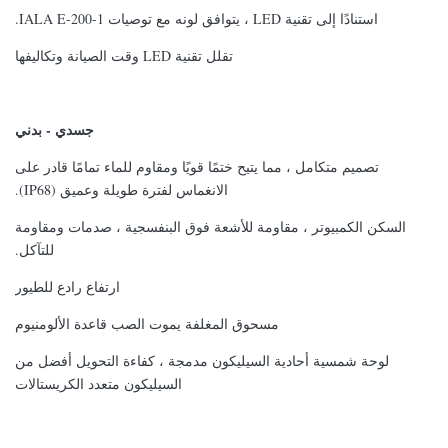
استنادًا إلى تقنية LED ، يتوافق لونه مع توصيات IALA E-200-1.
تقلل تقنية LED وقت الصيانة وتكاليفها
جسدي - بدني
تصميم متكامل ، مما يتيح ختمًا قويًا ومقاوم للماء تمامًا قادر على
الانغماس لفترة طويلة وعميق (IP68).
السكن الكمبيوتر ، مقاومة للأشعة فوق البنفسجية ، صدمات ومقاومة
للتآكل.
ارتفاع رادع للطيور
مسحوق المغلفة يموت الصب قاعدة الألومنيوم
لوحة شمسية أحادية السيليكون مدمجة ، كفاءة التحويل أفضل من
السيليكون متعدد الكريستالات