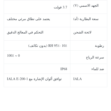
الجهد الاسمي (V)
3.7 فولت
سعة البطارية (آه)
يعتمد على نطاق مرئي مختلف
لائحة الشحن
التحكم في المعالج الدقيق
رطوبة
10٪ -95٪ RH (بدون تكاثف)
0 ~ 100٪
سرعة الرياح
ضد للماء
IP68
IALA
توافق ألوان الإشارة مع IALA E-200-1