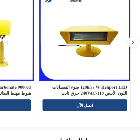
120lm / W Heliport LED ضوء الفيضانات
اللون الأبيض 110-240VAC حرق ثابت
هبوط مهبط الطائ
اتصل الآن