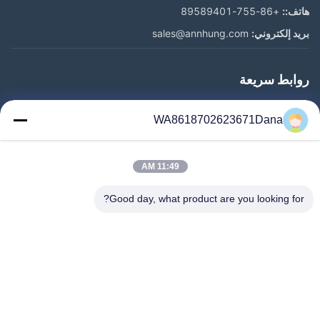
هاتف::
+86-755-89589401
بريد إلكتروني:
sales@annhung.com
روابط سريعة
المنزل
WA8618702623671Dana
المنتجات
فيديوهات
11:49 AM
معلومات عنا
جولة في المعمل
Good day, what product are you looking for?
رقابة جودة
اتصل بنا
أخبار
حالات