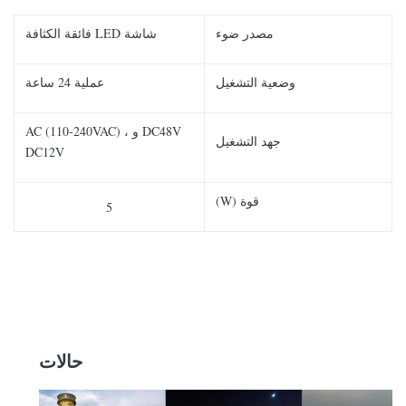
مصدر ضوء
شاشة LED فائقة الكثافة
وضعية التشغيل
عملية 24 ساعة
DC48V و AC (110-240VAC) ،
جهد التشغيل
DC12V
قوة (W)
5
حالات