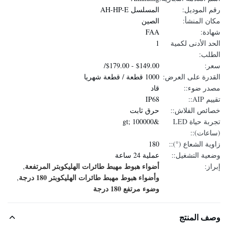
رقم الموديل:
المسلسل AH-HP-E
مكان المنشأ:
الصين
شهادة:
FAA
الحد الأدنى لكمية
1
الطلب:
سعر:
$149.00 - $179.00/
القدرة على العرض:
1000 قطعة / قطعة شهريا
مصدر ضوء::
قاد
تقييم AIP::
IP68
خصائص الفلاش::
حرق ثابت
تجربة حياة LED
&gt; 100000
(ساعات)::
زاوية الشعاع (°)::
180
وضعية التشغيل::
عملية 24 ساعة
أضواء هبوط مهبط طائرات الهليكوبتر المرتفعة
إبراز:
,
وأضواء هبوط مهبط طائرات الهليكوبتر 180 درجة
,
وضوء مرتفع 180 درجة
وصف المنتج