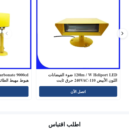
120lm / W Heliport LED ضوء الفيضانات
اللون الأبيض 110-240VAC حرق ثابت
هبوط مهبط الطائ
اتصل الآن
اطلب اقتباس