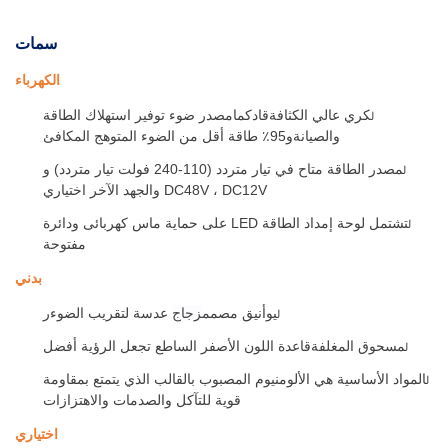
سمات
الكهرباء
كري عالي الكثافة
قاد
كما
مصدر ضوء توفير استهلاك الطاقة
ل
والصيانة
و
95٪ طاقة أقل من الضوء المتوهج المكافئ
مصدر الطاقة متاح في
تيار متردد (110-240 فولت تيار متردد)
و
ل
DC48V ، DC12V والجهد الآخر اختياري
تشتمل لوحة إمداد الطاقة LED على حماية ماس كهربائى ودائرة
ل
مفتوحة
بدني
يو
أنيق
مصمم
زجاج
عدسة لتقريب الضوء
ر
ل
مسحوق المغلفة
قاعدة اللون الأصفر الساطع تجعل الرؤية أفضل
ل
المواد الأساسية هي الألومنيوم المصبوب بالقالب الذي يتمتع بمقاومة
ل
قوية للتآكل والصدمات والاهتزازات
اختياري