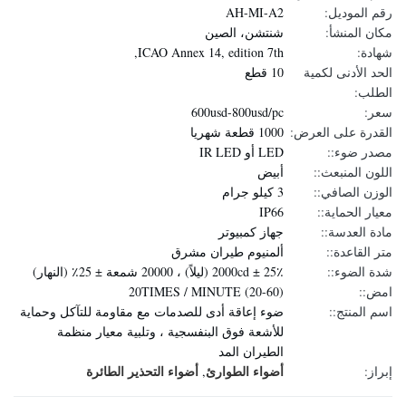
رقم الموديل:
AH-MI-A2
مكان المنشأ:
شنتشن، الصين
شهادة:
ICAO Annex 14, edition 7th,
الحد الأدنى لكمية
10 قطع
الطلب:
سعر:
600usd-800usd/pc
القدرة على العرض:
1000 قطعة شهريا
مصدر ضوء::
LED أو IR LED
اللون المنبعث::
أبيض
الوزن الصافي::
3 كيلو جرام
معيار الحماية::
IP66
مادة العدسة::
جهاز كمبيوتر
متر القاعدة::
ألمنيوم طيران مشرق
شدة الضوء::
2000cd ± 25٪ (ليلاً) ، 20000 شمعة ± 25٪ (النهار)
امض::
20TIMES / MINUTE (20-60)
اسم المنتج::
ضوء إعاقة أدى للصدمات مع مقاومة للتآكل وحماية
للأشعة فوق البنفسجية ، وتلبية معيار منظمة
الطيران المد
أضواء الطوارئ
أضواء التحذير الطائرة
إبراز:
,