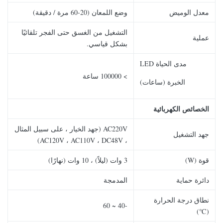
معدل الوميض
وضع اللمعان (20-60 مرة / دقيقة)
التشغيل من الغسق حتى الفجر تلقائيًا
عملية
بشكل قياسي.
مدى الحياة LED
> 100000 ساعة
الخبرة (ساعات)
الخصائص الكهربائية
AC220V (جهد الخيار ، على سبيل المثال
جهد التشغيل
، AC120V ، AC110V ، DC48V)
قوة (W)
3 وات (ليلاً) ، 10 وات (نهارًا)
دائرة حماية
المدمجة
نطاق درجة الحرارة
-40 ~ 60
(℃)