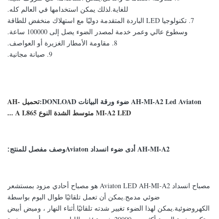
للغاية.لذلك يمكن استخدامها في العالم كله.
7. تكنولوجيا LED الباردة المتقدمة دوليًا مع استهلاك منخفض للطاقة
وسطوع عالي وعمر خدمة لمصدر الضوء يصل إلى 100000 ساعة.
8. مقاومة الأمطار الغزيرة أو العواصف.
9. صيانة مجانية.
AH-MI-A2 Led Aviaton ضوء ورقة البيانات DONLOAD:
تحميل AH-
MI-A2 LED متوسط ​​الشدة النوع A L865 ...
AH-MI-A2 أدى ضوء انسداد Aviaton
وصف مفصل للمنتج:
مصباح انسداد Aviaton LED AH-MI-A2 هو مصباح أحادي مزود بمستشعر
ضوئي مدمج.يمكن أن تعمل تلقائيًا طوال اليوم بواسطة
الكهروضوئية.يمكن لهذا الضوء تغيير شدته تلقائيًا.أثناء النهار ، وميض أبيض