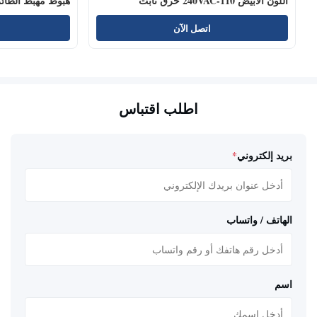
اللون الأبيض 110-240VAC حرق ثابت
هبوط مهبط الطائ
اتصل الآن
اطلب اقتباس
بريد إلكتروني
*
الهاتف / واتساب
اسم