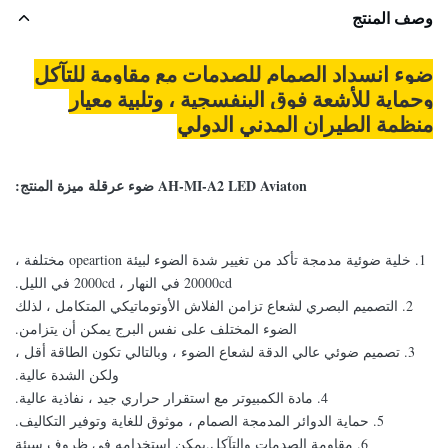
وصف المنتج
ضوء انسداد الصمام للصدمات مع مقاومة للتآكل
وحماية للأشعة فوق البنفسجية ، وتلبية معيار
منظمة الطيران المدني الدولي
AH-MI-A2 LED Aviaton ضوء عرقلة ميزة المنتج:
1. خلية ضوئية مدمجة تأكد من تغيير شدة الضوء لبيئة opeartion مختلفة ،
20000cd في النهار ، 2000cd في الليل.
2. التصميم البصري لشعاع تزامن الفلاش الأوتوماتيكي المتكامل ، لذلك
الضوء المختلف على نفس البرج يمكن أن يتزامن.
3. تصميم ضوئي عالي الدقة لشعاع الضوء ، وبالتالي تكون الطاقة أقل ،
ولكن الشدة عالية.
4. مادة الكمبيوتر مع استقرار حراري جيد ، نفاذية عالية.
5. حماية الدوائر المدمجة الصمام ، موثوق للغاية وتوفير التكاليف.
6. مقاومة الصدمات والتآكل.يمكن استخدامه في ظروف سيئة