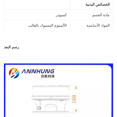
الخصائص البدنية
مادة الجسم
كمبيوتر
المواد الأساسية
الألمنيوم المسبوك بالقالب
تصاعد
Φ190 بواسطة M10.
عمر المنتج المتوقع
10 سنوات فما فوق
رسم البعد
العوامل البيئية
رطوبة
0 ~ 90٪
سرعة الرياح
80 م / ث
ضد للماء
IP66
الالتزام
طيران متوسط ​​الكثافة من النوع أ