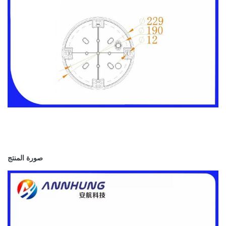
ضوء الانسداد ، ملحق رقم 14 لمنظمة
منظمة الطيران المدني
الطيران المدني الدولي
الدولي
1 ، "تصميم المطارات وعملياتها"
متوسط ​​الكثافة من النوع A و FAA L-
FAA
865
صورة المنتج