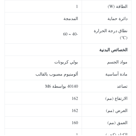
الطاقة (W)
1
دائرة حماية
المدمجة
نطاق درجة الحرارة
-40 ~ 60
(℃)
الخصائص البدنية
مواد الجسم
بولي كربونات
مادة أساسية
ألومنيوم مصبوب بالقالب
تصاعد
40140 بواسطة M6
الارتفاع (مم)
162
العرض (مم)
162
العمق (مم)
160
الكتلة (كجم)
1