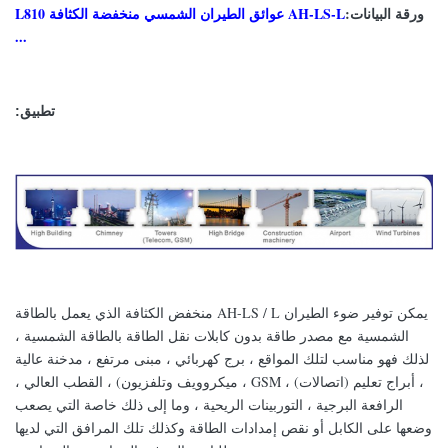
ورقة البيانات:
AH-LS-L عوائق الطيران الشمسي منخفضة الكثافة L810
...
تطبيق:
يمكن توفير ضوء الطيران AH-LS / L منخفض الكثافة الذي يعمل بالطاقة
الشمسية مع مصدر طاقة بدون كابلات نقل الطاقة بالطاقة الشمسية ،
لذلك فهو مناسب لتلك المواقع ، برج كهربائي ، مبنى مرتفع ، مدخنة عالية
، أبراج تعليم (اتصالات) ، GSM ، ميكروويف وتلفزيون) ، القطب العالي ،
الرافعة البرجية ، التوربينات الريحية ، وما إلى ذلك خاصة التي يصعب
وضعها على الكابل أو نقص إمدادات الطاقة وكذلك تلك المرافق التي لديها