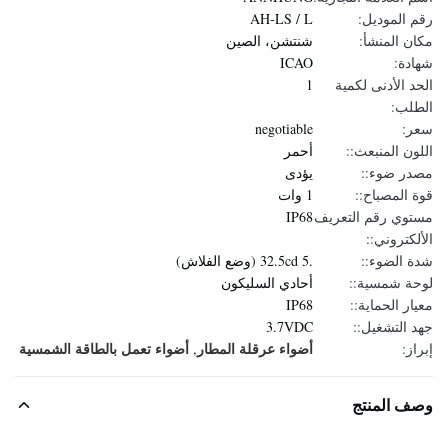
رقم الموديل:
AH-LS / L
مكان المنشأ:
شنتشن، الصين
شهادة:
ICAO
الحد الأدنى لكمية
1
الطلب:
سعر:
negotiable
اللون المنبعث::
أحمر
مصدر ضوء::
يؤدى
قوة المصباح::
1 وات
مستوي رقم التعريف
IP68
الألكتروني::
شدة الضوء::
.5 32.5cd (وضع الفلاش)
لوحة شمسية::
أحادي السليكون
معيار الحماية::
IP68
جهد التشغيل::
3.7VDC
أضواء عرقلة المطار
أضواء تعمل بالطاقة الشمسية
إبراز:
,
وصف المنتج