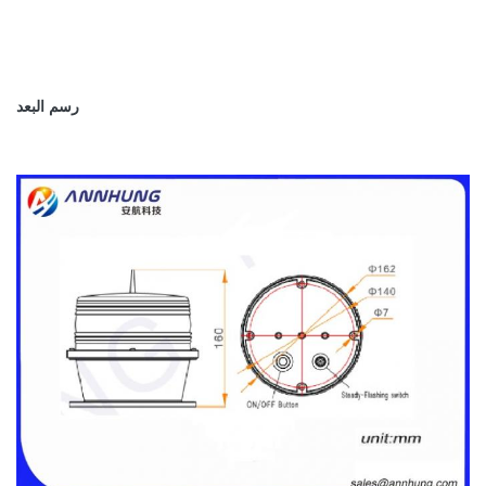
متوسط ​​العمر المتوقع
5 سنوات زائد
للمنتج
العوامل البيئية
رسم البعد
رطوبة
10٪ -95٪
سرعة الرياح
80 م / ث
ضد للماء
IP68
الالتزام
طيران منخفض الكثافة يعمل بالطاقة
الشمسية
ضوء العائق ، ملحق الايكاو ، المجلد 14
منظمة الطيران المدني
الدولي
1 ، "تصميم وعمليات المطار"
الطبعة الرابعة يوليو 2004 ، الجدول 6.3