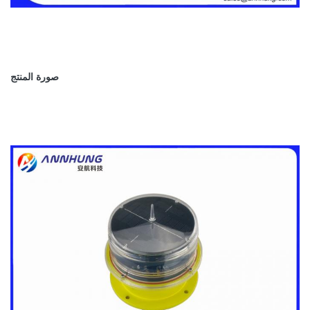
كثافة منخفضة من النوع A أو النوع B
FAA
FAA L-810
صورة المنتج