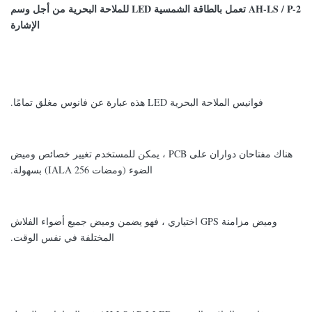
AH-LS / P-2 تعمل بالطاقة الشمسية LED للملاحة البحرية من أجل وسم
الإشارة
فوانيس الملاحة البحرية LED هذه عبارة عن فانوس مغلق تمامًا.
هناك مفتاحان دواران على PCB ، يمكن للمستخدم تغيير خصائص وميض
الضوء (ومضات IALA 256) بسهولة.
وميض مزامنة GPS اختياري ، فهو يضمن وميض جميع أضواء الفلاش
المختلفة في نفس الوقت.