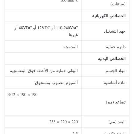
> 100،000
(ساعات)
الخصائص الكهربائية
110-240VAC أو 12VDC أو 48VDC أو
جهد التشغيل
غيرها
دائرة حماية
المدمجة
الخصائص البدنية
مواد الجسم
البولي حماية من الأشعة فوق البنفسجية
مادة أساسية
ألمنيوم مصبوب بمسحوق
190 × 190 × Φ12
تصاعد (مم)
البعد (مم)
220 × 220 × 233
الوزن (كجم)
2.5