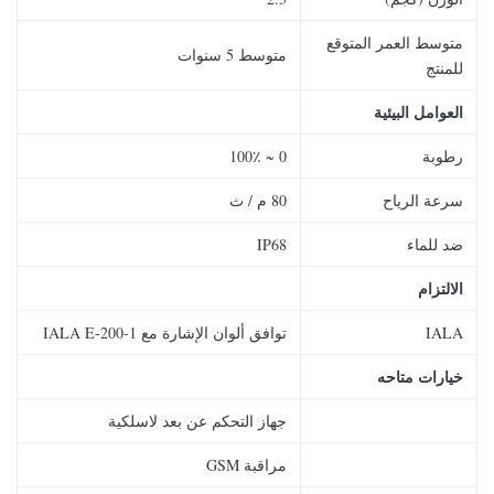
متوسط ​​العمر المتوقع
متوسط ​​5 سنوات
للمنتج
العوامل البيئية
رطوبة
0 ~ 100٪
سرعة الرياح
80 م / ث
ضد للماء
IP68
الالتزام
IALA
توافق ألوان الإشارة مع IALA E-200-1
خيارات متاحه
جهاز التحكم عن بعد لاسلكية
مراقبة GSM