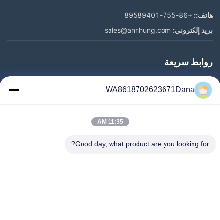
هاتف::
+86-755-89589401
بريد إلكتروني:
sales@annhung.com
روابط سريعة
المنزل
WA8618702623671Dana
المنتجات
فيديوهات
11:35 AM
معلومات عنا
جولة في المعمل
Good day, what product are you looking for?
رقابة جودة
اتصل بنا
أخبار
حالات