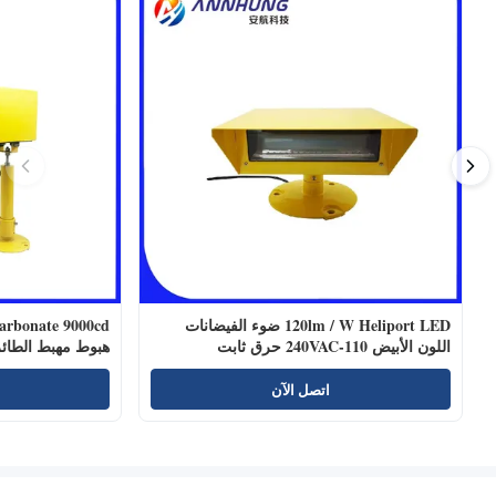
120lm / W Heliport LED ضوء الفيضانات
اللون الأبيض 110-240VAC حرق ثابت
هبوط مهبط الطائ
اتصل الآن