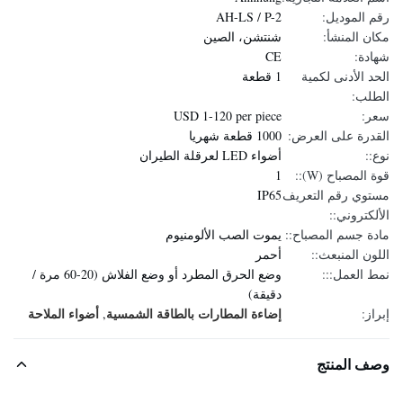
رقم الموديل:
AH-LS / P-2
مكان المنشأ:
شنتشن، الصين
شهادة:
CE
الحد الأدنى لكمية
1 قطعة
الطلب:
سعر:
USD 1-120 per piece
القدرة على العرض:
1000 قطعة شهريا
نوع::
أضواء LED لعرقلة الطيران
قوة المصباح (W)::
1
مستوي رقم التعريف
IP65
الألكتروني::
مادة جسم المصباح::
يموت الصب الألومنيوم
اللون المنبعث::
أحمر
نمط العمل:::
وضع الحرق المطرد أو وضع الفلاش (20-60 مرة /
دقيقة)
إضاءة المطارات بالطاقة الشمسية
أضواء الملاحة
إبراز:
,
وصف المنتج