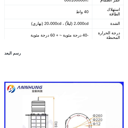
عمر الصمام
،000100000h
استهلاك
40 واط
الطاقة
الشدة
2،000cd (ليلاً) ، 20،000cd (نهاري)
درجة الحرارة
-40 درجة مئوية ~ + 60 درجة مئوية
المحيطة
حماية الملكية
IP65
الفكرية
رسم البعد
وزن
15.0 كجم
يتمركز:
يموت الصب الألومنيوم ،
ح
ousing: جهاز
مواد
الكمبيوتر