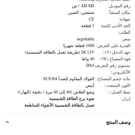
رقم الموديل:
AH-MS / ص
مكان المنشأ:
شنتشن، الصين
شهادة:
CE
الحد الأدنى لكمية
1 قطعة
الطلب:
سعر:
negotiable
القدرة على العرض:
1000 قطعة شهريا
جهد الدخل (V)::
DC12V (طريقة تعمل بالطاقة الشمسية)
قوة المصباح (W)::
40 واط
مستوي رقم التعريف
IP65
الألكتروني::
مادة جسم المصباح::
الفولاذ المقاوم للصدأ SUS304
اللون المنبعث::
أبيض
نمط العمل:::
وضع الفلاش (40 إلى 60 مرة / دقيقة (النهار))
ضوء برج الطاقة الشمسية
إبراز:
,
تعمل بالطاقة الشمسية الأضواء الساطعة
وصف المنتج