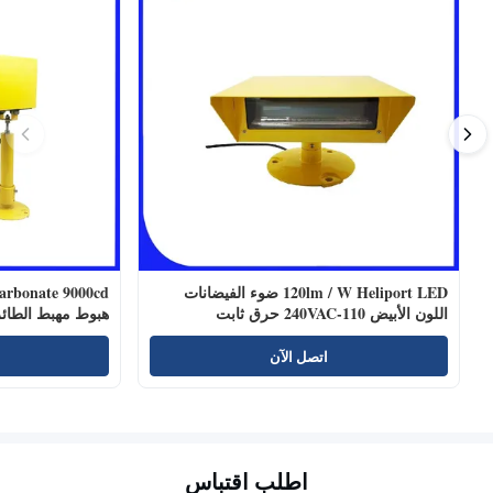
120lm / W Heliport LED ضوء الفيضانات
اللون الأبيض 110-240VAC حرق ثابت
هبوط مهبط الطائ
اتصل الآن
اطلب اقتباس