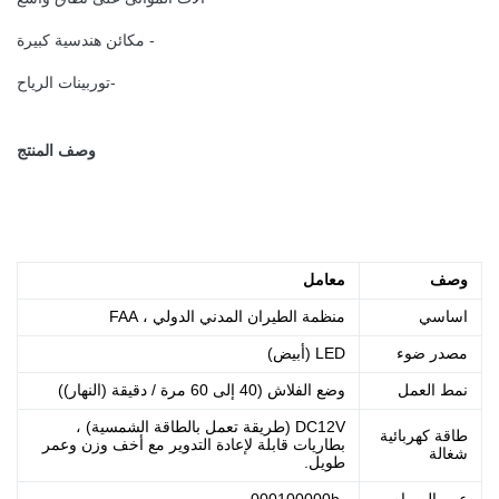
- مكائن ​​هندسية كبيرة
-توربينات الرياح
وصف المنتج
وصف
معامل
اساسي
منظمة الطيران المدني الدولي ، FAA
مصدر ضوء
LED (أبيض)
نمط العمل
وضع الفلاش (
40 إلى 60 مرة / دقيقة (النهار)
)
DC12V (طريقة تعمل بالطاقة الشمسية) ،
طاقة كهربائية
بطاريات قابلة لإعادة التدوير مع أخف وزن وعمر
شغالة
طويل.