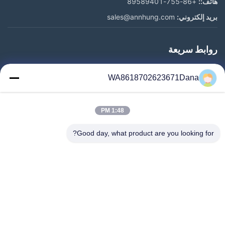
هاتف::
+86-755-89589401
بريد إلكتروني:
sales@annhung.com
روابط سريعة
المنزل
WA8618702623671Dana
المنتجات
فيديوهات
1:48 PM
معلومات عنا
جولة في المعمل
Good day, what product are you looking for?
رقابة جودة
اتصل بنا
أخبار
حالات