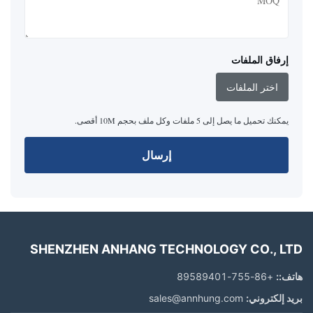
إرفاق الملفات
اختر الملفات
يمكنك تحميل ما يصل إلى 5 ملفات وكل ملف بحجم 10M أقصى.
إرسال
SHENZHEN ANHANG TECHNOLOGY CO., LTD
هاتف::
+86-755-89589401
بريد إلكتروني:
sales@annhung.com