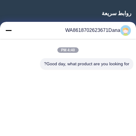
روابط سريعة
المنزل
WA8618702623671Dana
المنتجات
فيديوهات
4:40 PM
معلومات عنا
جولة في المعمل
Good day, what product are you looking for?
رقابة جودة
اتصل بنا
أخبار
حالات
Follow Us