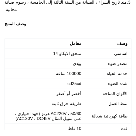
3.منذ تاريخ الشراء ، الصيانة من السنة الثالثة إلى الخامسة ، رسوم صيانة
مجانية.
وصف المنتج
وصف
معامل
اساسي
ملحق الايكاو 14
مصدر ضوء
يؤدى
خدمة الحياة
100000 ساعة
شدة الضوء
cd25cd
الألوان المتاحة
أخضر أو ​​أصفر
نمط العمل
طريقة حرق ثابتة
AC220V ، 50/60 هرتز (جهد اختياري ،
طاقة كهربائية شغالة
على سبيل المثال AC120V ، DC48V)
قوة
10 واط