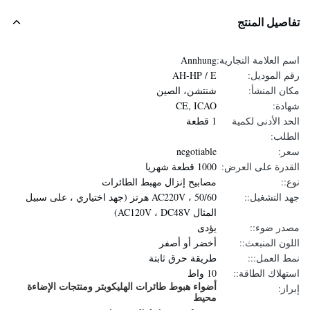
تفاصيل المنتج
اسم العلامة التجارية:
Annhung
رقم الموديل:
AH-HP / E
مكان المنشأ:
شنتشن، الصين
شهادة:
CE, ICAO
الحد الأدنى لكمية
1 قطعة
الطلب:
سعر:
negotiable
القدرة على العرض:
1000 قطعة شهريا
نوع::
مصابيح إنزال مهبط الطائرات
جهد التشغيل::
AC220V ، 50/60 هرتز (جهد اختياري ، على سبيل
المثال AC120V ، DC48V)
مصدر ضوء::
يؤدى
اللون المنبعث::
أخضر أو ​​أصفر
نمط العمل:::
طريقة حرق ثابتة
استهلاك الطاقة::
10 واط
أضواء هبوط طائرات الهليكوبتر ومنتجات الإضاءة
إبراز:
محيط