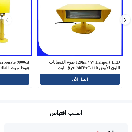
120lm / W Heliport LED ضوء الفيضانات
اللون الأبيض 110-240VAC حرق ثابت
هبوط مهبط الطائ
اتصل الآن
اطلب اقتباس