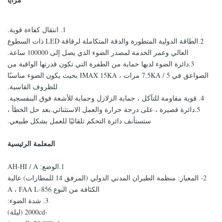
1. انتقال كفاءة قوية.
2.الطاقة الدولية المتطورة والدقة المتكاملة لرقاقة LED ذات السطوع
العالي وعمر الخدمة لمصدر الضوء الذي يصل إلى 100000 ساعة.
3.دائرة الضوء لديها حماية من الطفرة التي تكون قدرتها الواقية من
الصواعق في 7.5KA / 5 مرات ، IMAX 15KA بحيث يكون الضوء مناسبًا
للظروف القاسية.
4. قوية مقاومة للتآكل ، حماية الزلازل وحماية للأشعة فوق البنفسجية.
5.دائرة قصيرة ، على درجة حرارة والعمل الاستثنائي.بعد حل الخطأ ،
ستستأنف دائرة التحكم تلقائيًا للعمل بشكل طبيعي.
المعلمة الرئيسية
1.الوضع: AH-HI / A
2- المعيار: منظمة الطيران المدني الدولي (المرفق 14 للمطارات) عالية
الكثافة من النوع A ، FAA L-856
3. شدة الضوء:
-2000cd (ليلة)