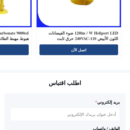
120lm / W Heliport LED ضوء الفيضانات
اللون الأبيض 110-240VAC حرق ثابت
هبوط مهبط الطائ
اتصل الآن
اطلب اقتباس
بريد إلكتروني
*
الهاتف / واتساب