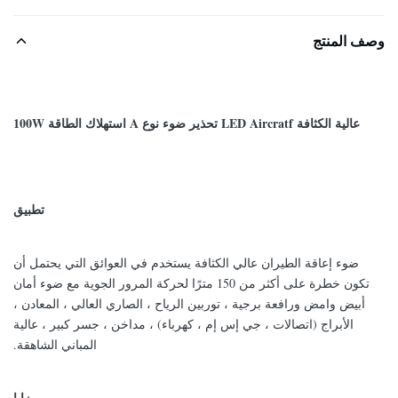
وصف المنتج
عالية الكثافة LED Aircratf تحذير ضوء نوع A استهلاك الطاقة 100W
تطبيق
ضوء إعاقة الطيران عالي الكثافة يستخدم في العوائق التي يحتمل أن
تكون خطرة على أكثر من 150 مترًا لحركة المرور الجوية مع ضوء أمان
أبيض وامض ورافعة برجية ، توربين الرياح ، الصاري العالي ، المعادن ،
الأبراج (اتصالات ، جي إس إم ، كهرباء) ، مداخن ، جسر كبير ، عالية
المباني الشاهقة.
مزايا