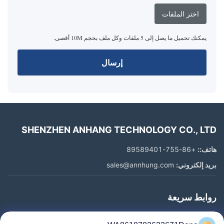
اختر الملفات
يمكنك تحميل ما يصل إلى 5 ملفات وكل ملف بحجم 10M أقصى.
إرسال
SHENZHEN ANHANG TECHNOLOGY CO., LTD
هاتف::
+86-755-89589401
بريد إلكتروني:
sales@annhung.com
روابط سريعة
المنزل