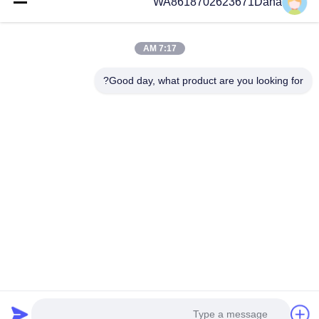
WA8618702623671Dana
المنتجات
فيديوهات
7:17 AM
معلومات عنا
جولة في المعمل
Good day, what product are you looking for?
رقابة جودة
اتصل بنا
أخبار
حالات
Follow Us
©2017- SHENZHEN ANHANG TECHNOLOGY CO., LTD. . كل الحقوق
محفوظة.