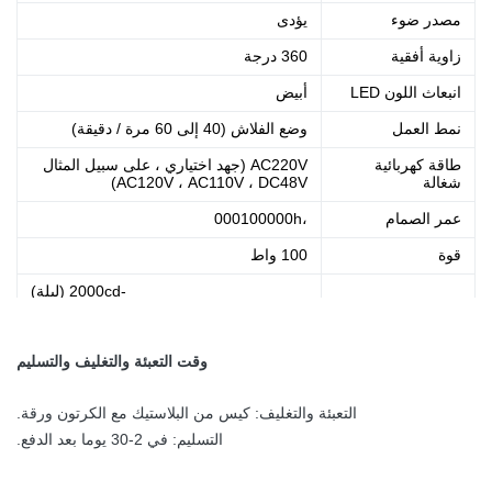
مصدر ضوء
يؤدى
زاوية أفقية
360 درجة
انبعاث اللون LED
أبيض
نمط العمل
وضع الفلاش (40 إلى 60 مرة / دقيقة)
طاقة كهربائية
AC220V (جهد اختياري ، على سبيل المثال
شغالة
AC120V ، AC110V ، DC48V)
عمر الصمام
،000100000h
قوة
100 واط
-2000cd (ليلة)
-20.000cd (الشفق)
الشدة
-200000cd (النهار)
وقت التعبئة والتغليف والتسليم
درجة الحرارة
-40 ℃ ~ + 60 ℃
المحيطة
التعبئة والتغليف: كيس من البلاستيك مع الكرتون ورقة.
التسليم: في 2-30 يوما بعد الدفع.