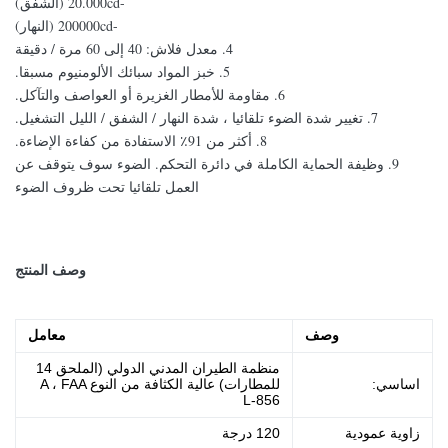
-20.000cd (الشفق)
-200000cd (النهار)
4. معدل فلاش: 40 إلى 60 مرة / دقيقة
5. خبز المواد سبائك الألومنيوم مسبقا.
6. مقاومة للأمطار الغزيرة أو العواصف والتآكل.
7. تغيير شدة الضوء تلقائيا ، شدة النهار / الشفق / الليل التشغيل.
8. أكثر من 91٪ الاستفادة من كفاءة الإضاءة.
9. وظيفة الحماية الكاملة في دائرة التحكم. الضوء سوف يتوقف عن
العمل تلقائيا تحت ظروف الضوء
وصف المنتج
وصف
معامل
منظمة الطيران المدني الدولي (الملحق 14
اساسي:
للمطارات) عالية الكثافة من النوع A ، FAA
L-856
زاوية عمودية
120 درجة