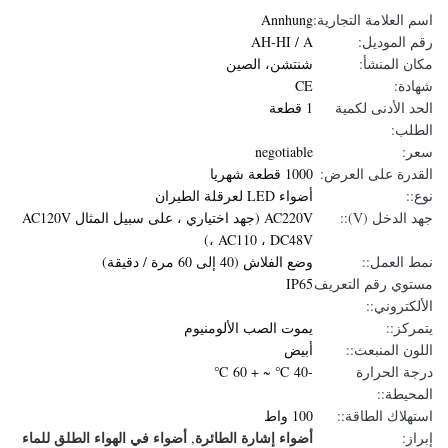
اسم العلامة التجارية:
Annhung
رقم الموديل:
AH-HI / A
مكان المنشأ:
شنتشن، الصين
شهادة:
CE
الحد الأدنى لكمية
1 قطعة
الطلب:
سعر:
negotiable
القدرة على العرض:
1000 قطعة شهريا
نوع::
أضواء LED لعرقلة الطيران
جهد الدخل (V)::
AC220V (جهد اختياري ، على سبيل المثال AC120V
، AC110 ، DC48V)
نمط العمل::
وضع الفلاش (40 إلى 60 مرة / دقيقة)
مستوي رقم التعريف
IP65
الألكتروني::
يتمركز::
يموت الصب الألومنيوم
اللون المنبعث::
أبيض
درجة الحرارة
-40 ℃ ~ + 60 ℃
المحيطة::
استهلاك الطاقة::
100 واط
أضواء إشارة الطائرة
أضواء في الهواء الطلق للماء
إبراز:
,