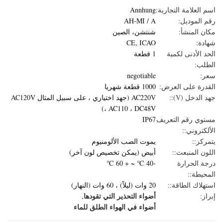
اسم العلامة التجارية:
Annhung
رقم الموديل:
AH-MI / A
مكان المنشأ:
شنتشن، الصين
شهادة:
CE, ICAO
الحد الأدنى لكمية
1 قطعة
الطلب:
سعر:
negotiable
القدرة على العرض:
1000 قطعة شهريا
جهد الدخل (V)::
AC220V (جهد اختياري ، على سبيل المثال AC120V
، AC110 ، DC48V)
مستوي رقم التعريف
IP67
الألكتروني::
يتمركز::
يموت الصب الألومنيوم
اللون المنبعث::
أبيض (يمكن تخصيص لون آخر)
درجة الحرارة
-40 ℃ ~ + 60 ℃
المحيطة::
استهلاك الطاقة::
20 وات (ليلاً) ، 60 وات (النهار)
أضواء التحذير التي تقودها
إبراز:
,
أضواء في الهواء الطلق للماء