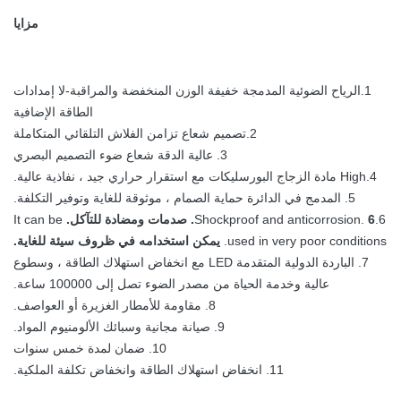
مزايا
1.الرياح الضوئية المدمجة خفيفة الوزن المنخفضة والمراقبة-لا إمدادات
الطاقة الإضافية
2.تصميم شعاع تزامن الفلاش التلقائي المتكاملة
3. عالية الدقة شعاع ضوء التصميم البصري
4.High مادة الزجاج البورسليكات مع استقرار حراري جيد ، نفاذية عالية.
5. المدمج في الدائرة حماية الصمام ، موثوقة للغاية وتوفير التكلفة.
6.Shockproof and anticorrosion.
6. صدمات ومضادة للتآكل.
It can be
used in very poor conditions.
يمكن استخدامه في ظروف سيئة للغاية.
7. الباردة الدولية المتقدمة LED مع انخفاض استهلاك الطاقة ، وسطوع
عالية وخدمة الحياة من مصدر الضوء تصل إلى 100000 ساعة.
8. مقاومة للأمطار الغزيرة أو العواصف.
9. صيانة مجانية وسبائك الألومنيوم المواد.
10. ضمان لمدة خمس سنوات
11. انخفاض استهلاك الطاقة وانخفاض تكلفة الملكية.