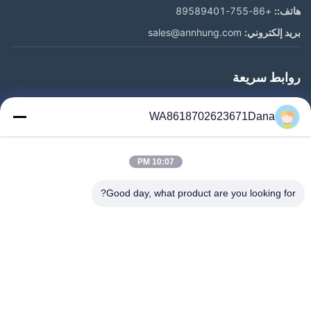
هاتف::
+86-755-89589401
بريد إلكتروني:
sales@annhung.com
روابط سريعة
المنزل
WA8618702623671Dana
المنتجات
فيديوهات
10:07 PM
معلومات عنا
جولة في المعمل
Good day, what product are you looking for?
رقابة جودة
اتصل بنا
أخبار
حالات