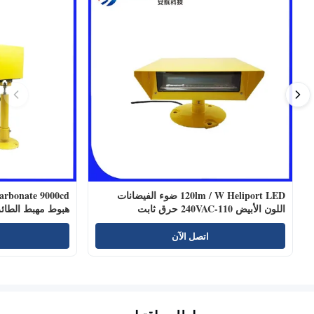
120lm / W Heliport LED ضوء الفيضانات
اللون الأبيض 110-240VAC حرق ثابت
هبوط مهبط الطائ
اتصل الآن