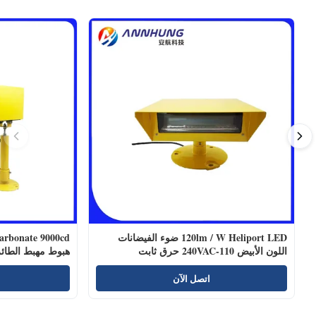
120lm / W Heliport LED ضوء الفيضانات
اللون الأبيض 110-240VAC حرق ثابت
هبوط مهبط الطائ
اتصل الآن