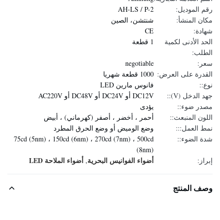
رقم الموديل:
AH-LS / P-2
مكان المنشأ:
شنتشن، الصين
شهادة:
CE
الحد الأدنى لكمية
1 قطعة
الطلب:
سعر:
negotiable
القدرة على العرض:
1000 قطعة شهريا
نوع::
فانوس مارين LED
جهد الدخل (V)::
DC12V أو DC24V أو DC48V أو AC220V
مصدر ضوء::
يؤدى
اللون المنبعث::
أحمر ، أخضر ، أصفر (كهرماني) ، أبيض
نمط العمل:::
وضع الوميض أو وضع الحرق المطرد
شدة الضوء::
75cd (5nm) ، 150cd (6nm) ، 270cd (7nm) ، 500cd
(8nm)
أضواء الفوانيس البحرية
أضواء الملاحة LED
إبراز:
,
وصف المنتج