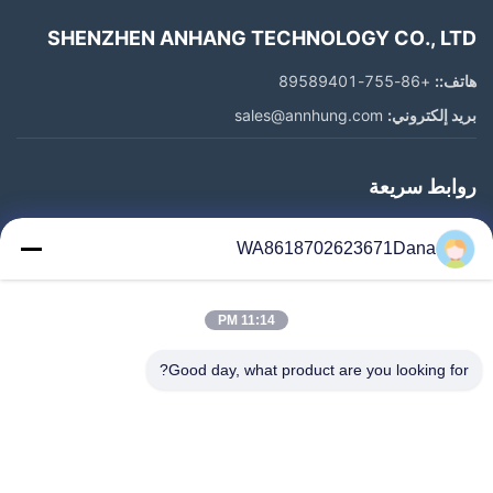
SHENZHEN ANHANG TECHNOLOGY CO., LTD
هاتف::
+86-755-89589401
بريد إلكتروني:
sales@annhung.com
روابط سريعة
المنزل
WA8618702623671Dana
المنتجات
فيديوهات
11:14 PM
معلومات عنا
جولة في المعمل
Good day, what product are you looking for?
رقابة جودة
اتصل بنا
أخبار