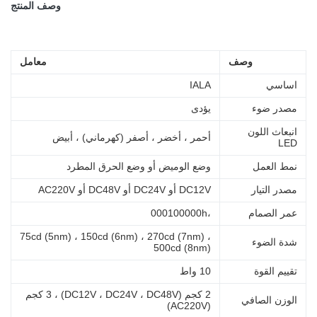
وصف المنتج
وصف
معامل
اساسي
IALA
مصدر ضوء
يؤدى
انبعاث اللون
أحمر ، أخضر ، أصفر (كهرماني) ، أبيض
LED
نمط العمل
وضع الوميض أو وضع الحرق المطرد
مصدر التيار
DC12V أو DC24V أو DC48V أو AC220V
عمر الصمام
،000100000h
75cd (5nm) ، 150cd (6nm) ، 270cd (7nm) ،
شدة الضوء
500cd (8nm)
تقييم القوة
10 واط
2 كجم (DC12V ، DC24V ، DC48V) ، 3 كجم
الوزن الصافي
(AC220V)