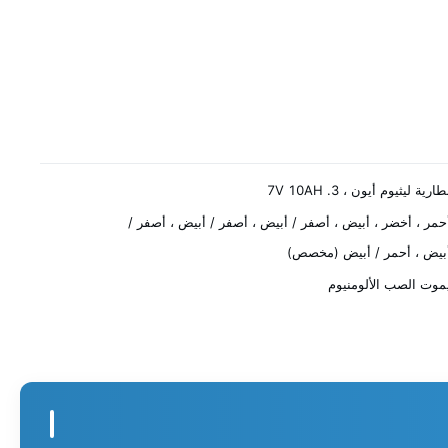
طارية ليثيوم أيون ، 3. 7V 10AH
حمر ، أخضر ، أبيض ، أصفر / أبيض ، أصفر / أبيض ، أصفر /
بيض ، أحمر / أبيض (مخصص)
موت الصب الألومنيوم