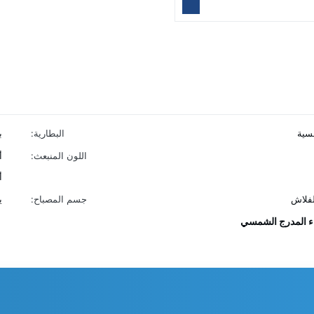
سية
البطارية:
ب
اللون المنبعث:
أ
أ
لفلاش
جسم المصباح:
ي
ء المدرج الشمسي