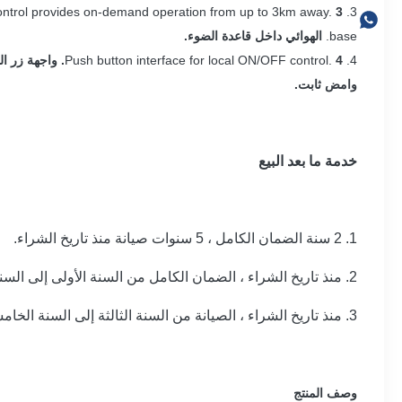
3. Optional wireless ON/OFF control provides on-demand operation from up to 3km away.
3. يوفر التحكم اللاسلكي ON / OFF الاختياري تشغيل عند الطلب من مسافة تصل إلى 3 كم.
base.
الهوائي داخل قاعدة الضوء.
4. Push button interface for local ON/OFF control.
4. واجهة زر الضغط للتحكم المحلي ON / OFF.
وامض ثابت.
خدمة ما بعد البيع
1. 2 سنة الضمان الكامل ، 5 سنوات صيانة منذ تاريخ الشراء.
2. منذ تاريخ الشراء ، الضمان الكامل من السنة الأولى إلى السنة الثانية ، تكلفة الصيانة المجانية وتكلفة المواد.
3. منذ تاريخ الشراء ، الصيانة من السنة الثالثة إلى السنة الخامسة ، رسوم صيانة مجانية.
وصف المنتج