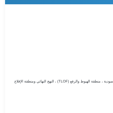
عمليات الطوارئ ، منصات الطائرات العمودية ، منطقة الهبوط والرفع (TLOF) ، النهج النهائي ومنطقة الإقلاع