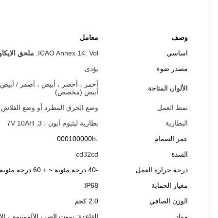
وصف
معامل
اساسي
ICAO Annex 14, Vol.
ملحق الايكاو 14 ، المجل
مصدر ضوء
يؤدى
أحمر ، أخضر ، أبيض ، أصفر / أبيض ،
الألوان المتاحة
أبيض (مخصص)
نمط العمل
وضع الحرق المطرد أو وضع الفلاش
البطارية
بطارية ليثيوم أيون ، 3. 7V 10AH
عمر الصمام
،000100000h
الشدة
cd32cd
درجة حرارة العمل
-40 درجة مئوية ~ + 60 درجة مئوية
معيار الحماية
IP68
الوزن الصافي
2.0 كجم
مواد
القاعدة: يموت الصب الألومنيوم ، الإ