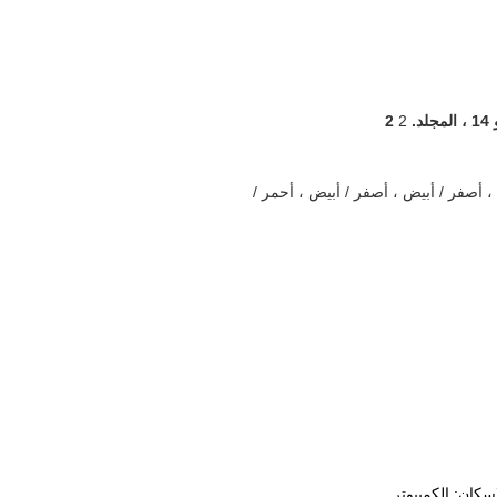
د.
2
2
 أصفر / أبيض ، أصفر / أبيض ، أحمر /
سكان: الكمبيوتر