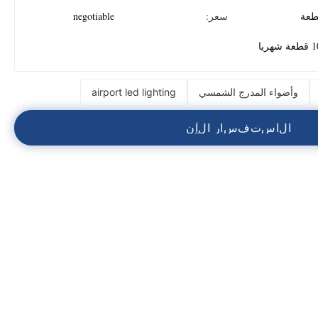
سعر:
negotiable
هريا
وأضواء المدرج الشمسي
airport led lighting
ا
ل
ا
س
ت
ف
س
ا
ر
ا
ل
آ
ن