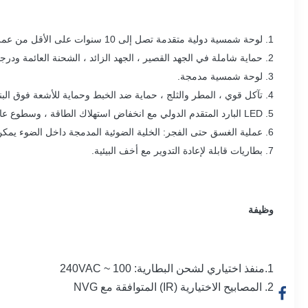
1. لوحة شمسية دولية متقدمة تصل إلى 10 سنوات على الأقل من عمر الخدمة.
2. حماية شاملة في الجهد القصير ، الجهد الزائد ، الشحنة العائمة ودرجة الحرارة.
3. لوحة شمسية مدمجة.
4. تآكل قوي ، المطر والثلج ، حماية ضد الخبط وحماية للأشعة فوق البنفسجية.
5. LED البارد المتقدم الدولي مع انخفاض استهلاك الطاقة ، وسطوع عالي وعمر خدمة لمصدر الضوء يصل إلى 100000hours.
6. عملية الغسق حتى الفجر: الخلية الضوئية المدمجة داخل الضوء يمكن أن تسمح للضوء بالعمل في الليل ويغلق أثناء النهار تلقائيًا.
7. بطاريات قابلة لإعادة التدوير مع أخف البيئية.
وظيفة
1.منفذ اختياري لشحن البطارية: 100 ~ 240VAC
2. المصابيح الاختيارية (IR) المتوافقة مع NVG