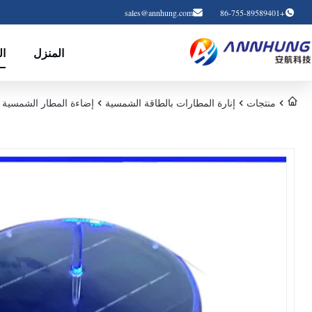
sales@annhung.com
+86-755-89589401
المنزل
ال
منتجات
إنارة المطارات بالطاقة الشمسية
إضاءة المطار الشمسية المعجل إضاءة LED للاهتزاز و