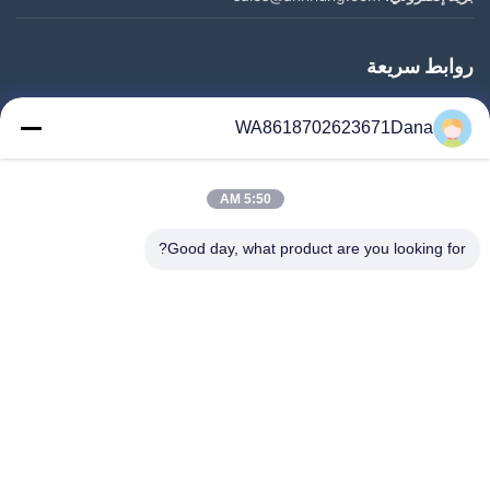
روابط سريعة
المنزل
WA8618702623671Dana
المنتجات
فيديوهات
5:50 AM
معلومات عنا
جولة في المعمل
Good day, what product are you looking for?
رقابة جودة
اتصل بنا
أخبار
حالات
Follow Us