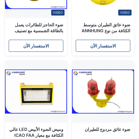
VIDEO
VIDEO
ضوء عائق الطيران متوسط ​​
ضوء الحاجز للطائرات يعمل
الكثافة من نوع ANNHUNG
بالطاقة الشمسية مع تصنيف
AH-MI-B2 LED أبيض مع
IP65 وعمر 100000 ساعة
شدة 2000cd، ومقاومة للماء
LED للأبراج التلفزيونية
الاستفسار الآن
الاستفسار الآن
IP66، ومعدل وميض 20-
60FPM
ضوء عائق مزدوج للطيران
وميض الضوء الأبيض LED عالي
الكثافة مع معيار ICAO FAA