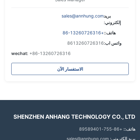
بريد
sales@annhung.com
إلكتروني:
هاتف::
+86-13260726316
واتس اب:
8613260726316
wechat:
+86-13260726316
الاستفسار الآن
SHENZHEN ANHANG TECHNOLOGY CO., LTD
هاتف::
+86-755-89589401
بريد إلكتروني:
sales@annhung.com