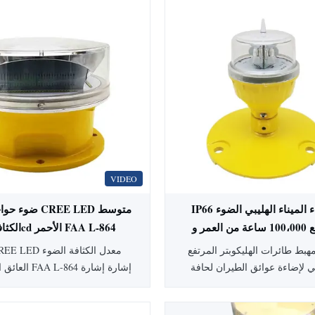
VIDEO
IP66 مضاد للماء الميناء الهليبي الضوء
ضوء حواجز الطي
المرتفع مع 100،000 ساعة من العمر و
جة زاوية شعاع
للمباني العالية
بط طائرات الهليكوبتر المرتفع LED
 لإضاءة عوائق الطيران لحافة
العائق الأحمر ال
منطقة الهبوط النهائية (FATO) ومهابط
إشارة إشارة إشارة إشارة هذا ال
يكوبتر، مصمم لتحقيق أقصى قدر
للطيران ذو الكثافة المتوسطة يب