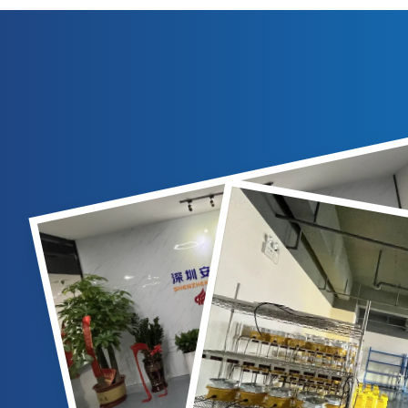
 على السطح
ومنطقة الاقتراب النهائي والإقلاع (FATO)،
أكملها في
ومنطقة الهبوط والإقلاع (TLOF). المواصفات
الفنية نوع المنتج أضواء عوائق الطيران مصدر
الضوء ...