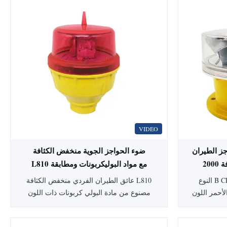
VIDEO
ران CREE LED متوسط
ضوء الحواجز الجوية منخفض الكثافة
الكثافة 2000cd الأحمر FAA L-864
L810 مع مواد البوليكربونات ومطابقة
المرفق 14 لمنظمة الطيران المدني
النوع B CREE LED معدل الكثافة الضوء
عائق الطيران الفردي منخفض الكثافة L810
الدولي
لون FAA L-864 إشارة إشارة
مصنوع من مادة البولي كربونات ذات اللون
ضوء المضيء
الأحمر الفاتح هذا الضوء منخفض الكثافة عبارة
عث باللون
عن ضوء عوائق طيران مشتعل ثابت مصمم