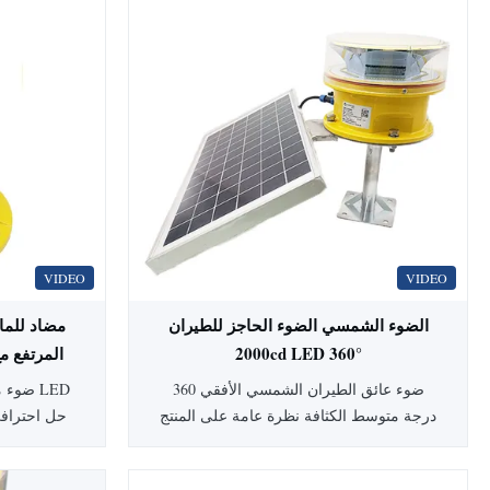
VIDEO
VIDEO
الضوء الشمسي الضوء الحاجز للطيران
2000cd LED 360°
360 در
ضوء عائق الطيران الشمسي الأفقي 360
ضوء مه
درجة متوسط الكثافة نظرة عامة على المنتج
حل احترافي
يصدر ضوء عائق الطيران LED متوسط
الكثافة هذا لونًا أحمر (لون أبيض اختياري)،
طائرات الهل