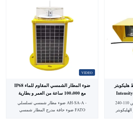
عقبات التي
لوضع علامات على أعلى العوائق التي لا
ا عن 45 متر. تكنولوجيا CREE
يتجاوز ارتفاعها 45 مترًا. معايير الامتثال ملحق
LED عالية الكثافة تضمن عمرًا طويلًا وأداءً
منظمة الطيران المدني الدولي 14 المجلد 1،
الطبعة السابعة، ...
VIDEO
ر CREE Ultra High
IP68 ضوء المطار الشمسي المقاوم للماء
 مستمر الحرق مع عمر
مع 100،000 ساعة من العمر و بطارية
ليثيوم أيون لعرقلة الطيران
الأبيض 110-240VAC مصابيح هبوط المدرج
ضوء مطار شمسي تسلسلي AH-SA-A -
الهليكوبتر
ضوء حافة مدرج المطار شمسي FATO
ضانات على
TLOF نظرة عامة على المنتج ضوء عائق
ر الهليكي
طيران احترافي يعمل بالطاقة الشمسية
الأبيض 110-240VAC يستخدم مصباح
مصمم لتطبيقات إضاءة حافة مدرج المطار،