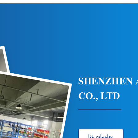
بونات المحمية من الأشعة فوق
الفيضانات للطائرات الهليكوبتر
المعيار منظمة الطيران المدني
لإنارة منطقة مطار الهليكوبتر ب
الليل. تم تصميمه خصيصًا للمطارات ال...
SHENZHEN
CO., LTD
معلومات عنا