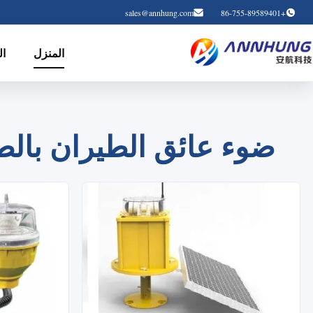
sales@annhung.com
+86-755-89589401
المنزل
ال
ضوء إعاقة الطيران LED & ضوء عائق ا