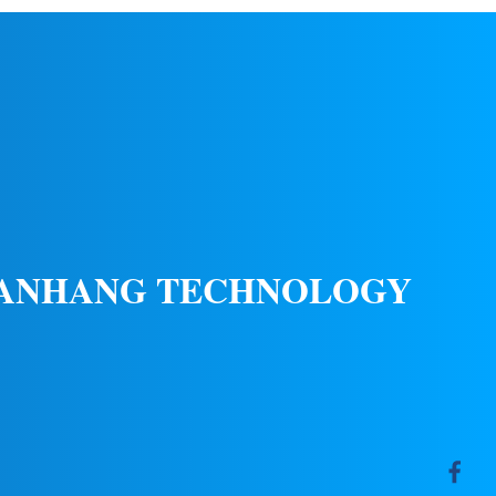
الطيارين على مسافات قريبة. معايير الامتثال
البوليكار
FAA L-801, L-802 150/5345-12F ICAO
البنفسجية 
Annex 14 Volume I 5...
الدولي وضع العمل وضع البلاش (20...
 ANHANG TECHNOLOGY