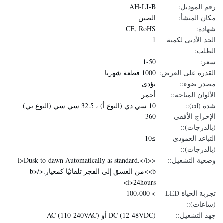
رقم الموديل:
AH-LI-B
مكان المنشأ:
الصين
شهادة:
CE, RoHS
الحد الأدنى لكمية
1
الطلب:
سعر:
1-50
القدرة على العرض:
1000 قطعة شهريا
مصدر ضوء::
يؤدى
الألوان المتاحة::
أحمر
شدة (cd)::
10 سي دي (النوع أ) ، 32.5 سي سي (النوع بي)
الإخراج الأفقي
360
(بالدرجات)::
التباعد العمودي
≥10
(بالدرجات)::
وضعية التشغيل::
<i>Dusk-to-dawn Automatically as standard.</i>
<b>من الغسق إلى الفجر تلقائيًا كمعيار.</b>
<i>24hours
تجربة الحياة LED
> 100،000
(ساعات)::
جهد التشغيل::
DC (12-48VDC) أو AC (110-240VAC)