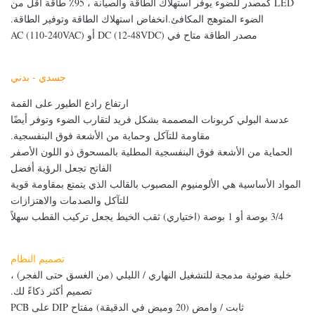
LED كمصدر للضوء يوفر استهلاك الطاقة والصيانة ، 95٪ طاقة أقل من
الضوء المتوهج المكافئ.انخفاض استهلاك الطاقة وتوفير الطاقة.
مصدر الطاقة متاح في DC (12-48VDC) أو AC (110-240VAC)
جسدي - بدني
ارتفاع رادع الطيور على القمة
عدسة البولي كربونات المصممة بشكل فريد لتقارب الضوء وتوفر أيضًا
مقاومة للتآكل وحماية من الأشعة فوق البنفسجية.
الحماية من الأشعة فوق البنفسجية المطلية بالمسحوق ذو اللون الأصفر
الفاتح تجعل الرؤية أفضل
المواد الأساسية هي الألومنيوم المصبوب بالقالب الذي يتمتع بمقاومة قوية
للتآكل والصدمات والاهتزازات
3/4 بوصة أو 1 بوصة (اختياري) ثقب الخيط يجعل تركيب القطب سهلاً
تصميم النظام
خلية ضوئية مدمجة للتشغيل النهاري / الليلي (من الغسق حتى الفجر) ،
تصميم أكثر ذكاءً لك.
ثابت / وامض (20 وميض في الدقيقة) مفتاح DIP على PCB