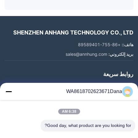
SHENZHEN ANHANG TECHNOLOGY CO., LTD
هاتف::
+86-755-89589401
بريد إلكتروني:
sales@annhung.com
روابط سريعة
المنزل
WA8618702623671Dana
المنتجات
فيديوهات
6:38 AM
معلومات عنا
جولة في المعمل
Good day, what product are you looking for?
رقابة جودة