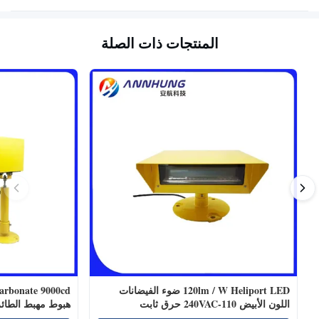
المنتجات ذات الصلة
120lm / W Heliport LED ضوء الفيضانات
اللون الأبيض 110-240VAC حرق ثابت
هبوط مهبط الطائ