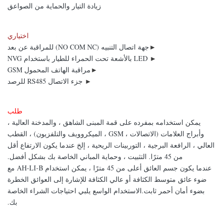
زيادة التيار والحماية من الصواعق
اختياري
►
جهة اتصال التنبيه (NO COM NC) للمراقبة عن بعد
►
LED بالأشعة تحت الحمراء للطيار باستخدام NVG
►
مراقبة الهاتف المحمول GSM
►
جزء الاتصال RS485 للرصد
طلب
يمكن استخدامه بمفرده على قمة المبنى الشاهق ، والمدخنة العالية ،
وأبراج العلامات (الاتصالات ، GSM ، الميكروويف والتلفزيون) ، القطب
العالي ، الرافعة البرجية ، التوربينات الريحية ، إلخ عندما يكون الارتفاع أقل
من 45 مترًا. التثبيت ، وحماية المباني الخاصة بك بشكل أفضل.
عندما يكون جسم العائق أعلى من 45 مترًا ، يمكن استخدام AH-LI-B مع
ضوء عائق متوسط ​​الكثافة أو عالي الكثافة للإشارة إلى العوائق الخطرة
بضوء أمان أحمر ثابت.الاستخدام الواسع يلبي احتياجات الشراء الخاصة
بك.