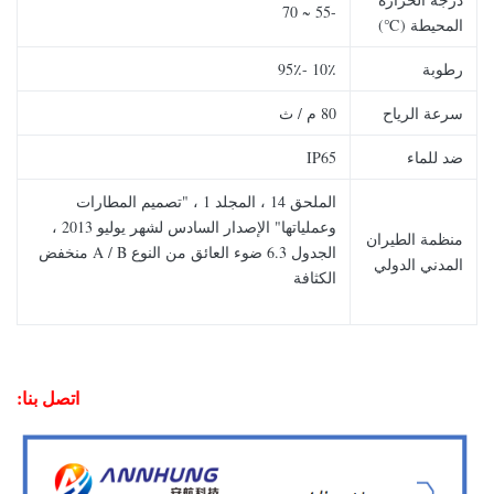
-55 ~ 70
المحيطة (℃)
رطوبة
10٪ -95٪
سرعة الرياح
80 م / ث
ضد للماء
IP65
الملحق 14 ، المجلد 1 ، "تصميم المطارات
وعملياتها" الإصدار السادس لشهر يوليو 2013 ،
منظمة الطيران
الجدول 6.3 ضوء العائق من النوع A / B منخفض
المدني الدولي
الكثافة
اتصل بنا: