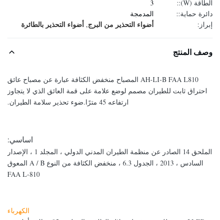
الطاقة (W)::
3
دائرة حماية::
المدمجة
أضواء التحذير من البرج
أضواء التحذير بالطائرة
إبراز:
,
وصف المنتج
AH-LI-B FAA L810 المصباح منخفض الكثافة عبارة عن مصباح عائق
احتراق ثابت للطيران مصمم لوضع علامة على قمة العائق الذي لا يتجاوز
ارتفاعه 45 مترًا.
ضوء تحذير سلامة الطيران.
اساسي:
الملحق 14 الصادر عن منظمة الطيران المدني الدولي ، المجلد 1 ، الإصدار
السادس ، 2013 ، الجدول 6.3 ، منخفض الكثافة من النوع A / B المعوق
FAA L-810
الكهرباء