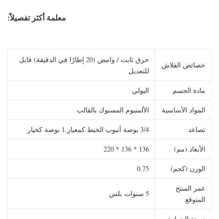
معلمة أكثر تفصيلاً:
حرق ثابت / وامض (20 إطارًا في الدقيقة) قابل
خصائص الفلاش
للتعديل
مادة الجسم
البولي
المواد الأساسية
الألمنيوم المسبوك بالقالب
تصاعد
3/4 بوصة أنبوب الخيط كمعيار.1 بوصة كخيار
الأبعاد (مم)
136 * 136 * 220
الوزن (كجم)
0.75
عمر المنتج
5 سنوات بلس
المتوقع
درجة الحرارة