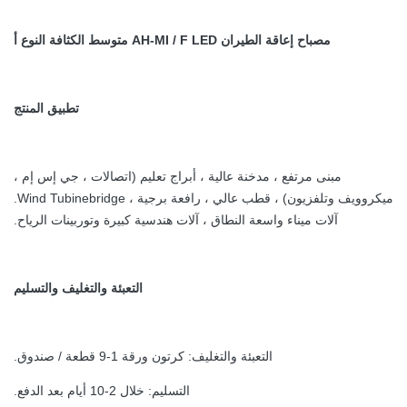
مصباح إعاقة الطيران AH-MI / F LED متوسط ​​الكثافة النوع أ
تطبيق المنتج
مبنى مرتفع ، مدخنة عالية ، أبراج تعليم (اتصالات ، جي إس إم ،
ميكروويف وتلفزيون) ، قطب عالي ، رافعة برجية ، Wind Tubinebridge.
آلات ميناء واسعة النطاق ، آلات هندسية كبيرة وتوربينات الرياح.
التعبئة والتغليف والتسليم
التعبئة والتغليف: كرتون ورقة 1-9 قطعة / صندوق.
التسليم: خلال 2-10 أيام بعد الدفع.