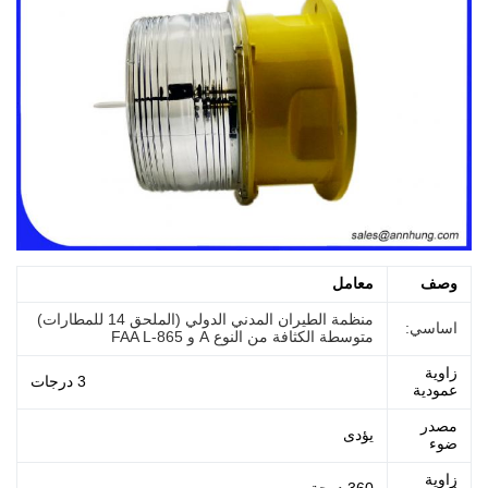
وصف
معامل
منظمة الطيران المدني الدولي (الملحق 14 للمطارات)
اساسي:
متوسطة الكثافة من النوع A و FAA L-865
زاوية
3 درجات
عمودية
مصدر
يؤدى
ضوء
زاوية