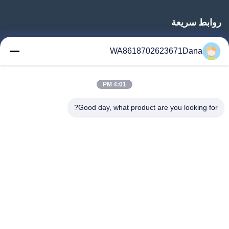
روابط سريعة
المنزل
WA8618702623671Dana
المنتجات
فيديوهات
4:01 PM
معلومات عنا
جولة في المعمل
Good day, what product are you looking for?
رقابة جودة
اتصل بنا
أخبار
حالات
Follow Us