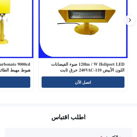
120lm / W Heliport LED ضوء الفيضانات
اللون الأبيض 110-240VAC حرق ثابت
هبوط مهبط الطائ
اتصل الآن
اطلب اقتباس