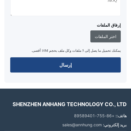
إرفاق الملفات
اختر الملفات
يمكنك تحميل ما يصل إلى 5 ملفات وكل ملف بحجم 10M أقصى.
إرسال
SHENZHEN ANHANG TECHNOLOGY CO., LTD
هاتف::
+86-755-89589401
بريد إلكتروني:
sales@annhung.com