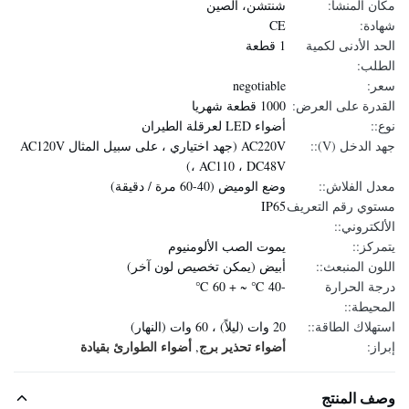
مكان المنشأ:
شنتشن، الصين
شهادة:
CE
الحد الأدنى لكمية
1 قطعة
الطلب:
سعر:
negotiable
القدرة على العرض:
1000 قطعة شهريا
نوع::
أضواء LED لعرقلة الطيران
جهد الدخل (V)::
AC220V (جهد اختياري ، على سبيل المثال AC120V
، AC110 ، DC48V)
معدل الفلاش::
وضع الوميض (40-60 مرة / دقيقة)
مستوي رقم التعريف
IP65
الألكتروني::
يتمركز::
يموت الصب الألومنيوم
اللون المنبعث::
أبيض (يمكن تخصيص لون آخر)
درجة الحرارة
-40 ℃ ~ + 60 ℃
المحيطة::
استهلاك الطاقة::
20 وات (ليلاً) ، 60 وات (النهار)
أضواء تحذير برج
أضواء الطوارئ بقيادة
إبراز:
,
وصف المنتج