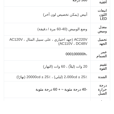
360 درجة
أفقية
انبعاث
اللون
أبيض (يمكن تخصيص لون آخر)
LED
معدل
وضع الوميض (40-60 مرة / دقيقة)
وميض
تحميل
AC220V (جهد اختياري ، على سبيل المثال AC120V ،
الجهد
AC110V ، DC48V)
عمر
،000100000h
الصمام
تقييم
20 وات (ليلاً) ، 60 وات (النهار)
القوة
الشدة
2،000cd ± 25٪ (ليلي) ، 20000cd ± 25٪ (نهارًا)
درجة
حرارة
-40 درجة مئوية ~ + 60 درجة مئوية
العمل
معيار
IP65
الحماية