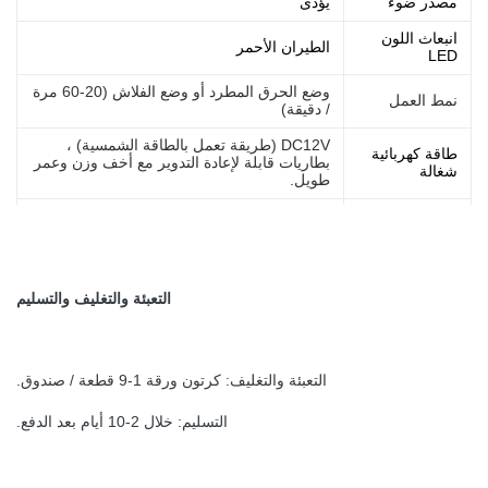
مصدر ضوء
يؤدى
انبعاث اللون
الطيران الأحمر
LED
وضع الحرق المطرد أو وضع الفلاش (20-60 مرة
نمط العمل
/ دقيقة)
DC12V (طريقة تعمل بالطاقة الشمسية) ،
طاقة كهربائية
بطاريات قابلة لإعادة التدوير مع أخف وزن وعمر
شغالة
طويل.
عمر الصمام
،000100000h
تقييم القوة
5 واط * 4 قطع
الشدة
.532.5cd
التعبئة والتغليف والتسليم
التعبئة والتغليف: كرتون ورقة 1-9 قطعة / صندوق.
التسليم: خلال 2-10 أيام بعد الدفع.