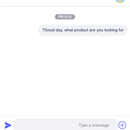
المنتجات
فيديوهات
9:16 PM
معلومات عنا
جولة في المعمل
Good day, what product are you looking for?
رقابة جودة
اتصل بنا
أخبار
حالات
Follow Us
©2017- SHENZHEN ANHANG TECHNOLOGY CO., LTD. . كل الحقوق
محفوظة.