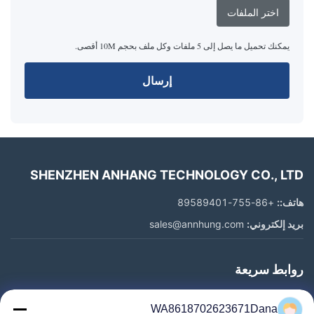
اختر الملفات
يمكنك تحميل ما يصل إلى 5 ملفات وكل ملف بحجم 10M أقصى.
إرسال
SHENZHEN ANHANG TECHNOLOGY CO., LTD
هاتف::
+86-755-89589401
بريد إلكتروني:
sales@annhung.com
روابط سريعة
المنزل
WA8618702623671Dana