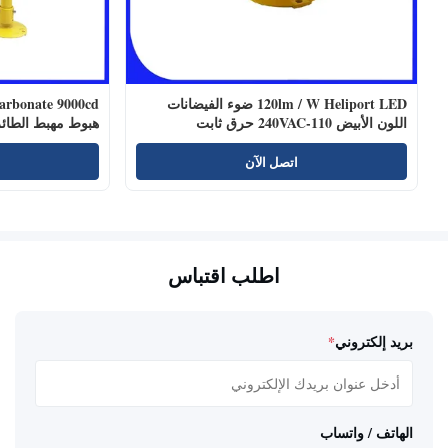
120lm / W Heliport LED ضوء الفيضانات
اللون الأبيض 110-240VAC حرق ثابت
هبوط مهبط الطائ
اتصل الآن
اطلب اقتباس
بريد إلكتروني
*
الهاتف / واتساب