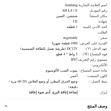
اسم العلامة التجارية:
Annhung
رقم الموديل:
AH-LS / E
مكان المنشأ:
شنتشن، الصين
شهادة:
CE
الحد الأدنى لكمية
1 قطعة
الطلب:
سعر:
negotiable
القدرة على العرض:
1000 قطعة شهريا
جهد الدخل (V)::
DC12V (طريقة تعمل بالطاقة الشمسية)
قوة المصباح (W)::
5 واط * 4 قطع
مستوي رقم التعريف
IP67
الألكتروني::
مادة جسم المصباح::
يموت الصب الألومنيوم
اللون المنبعث::
أحمر
نمط العمل:::
وضع الحرق المطرد أو وضع الفلاش (20-60 مرة /
دقيقة)
إضاءة إعاقة البرج
أدى ضوء إعاقة
إبراز:
,
وصف المنتج